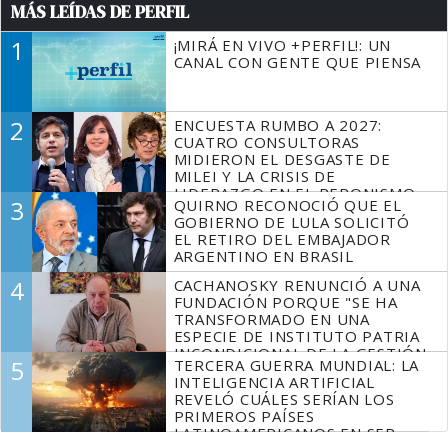
MÁS LEÍDAS DE PERFIL
1
¡MIRÁ EN VIVO +PERFIL!: UN
CANAL CON GENTE QUE PIENSA
2
ENCUESTA RUMBO A 2027:
CUATRO CONSULTORAS
MIDIERON EL DESGASTE DE
MILEI Y LA CRISIS DE
LIDERAZGO EN EL PERONISMO
3
QUIRNO RECONOCIÓ QUE EL
GOBIERNO DE LULA SOLICITÓ
EL RETIRO DEL EMBAJADOR
ARGENTINO EN BRASIL
4
CACHANOSKY RENUNCIÓ A UNA
FUNDACIÓN PORQUE "SE HA
TRANSFORMADO EN UNA
ESPECIE DE INSTITUTO PATRIA
INCONDICIONAL DE LA GESTIÓN
5
TERCERA GUERRA MUNDIAL: LA
DE MILEI"
INTELIGENCIA ARTIFICIAL
REVELÓ CUÁLES SERÍAN LOS
PRIMEROS PAÍSES
LATINOAMERICANOS EN SER