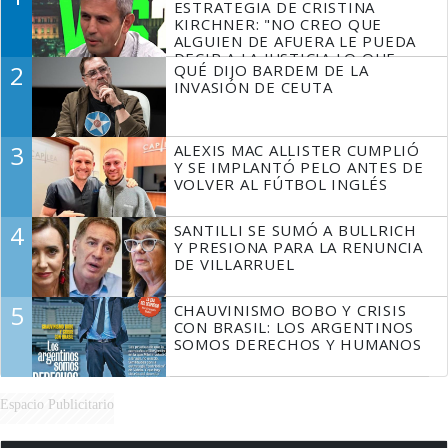
ESTRATEGIA DE CRISTINA
KIRCHNER: "NO CREO QUE
ALGUIEN DE AFUERA LE PUEDA
DECIR A LA JUSTICIA LO QUE
2
QUÉ DIJO BARDEM DE LA
TIENE QUE HACER"
INVASIÓN DE CEUTA
3
ALEXIS MAC ALLISTER CUMPLIÓ
Y SE IMPLANTÓ PELO ANTES DE
VOLVER AL FÚTBOL INGLÉS
4
SANTILLI SE SUMÓ A BULLRICH
Y PRESIONA PARA LA RENUNCIA
DE VILLARRUEL
5
CHAUVINISMO BOBO Y CRISIS
CON BRASIL: LOS ARGENTINOS
SOMOS DERECHOS Y HUMANOS
Espacio Publicitario