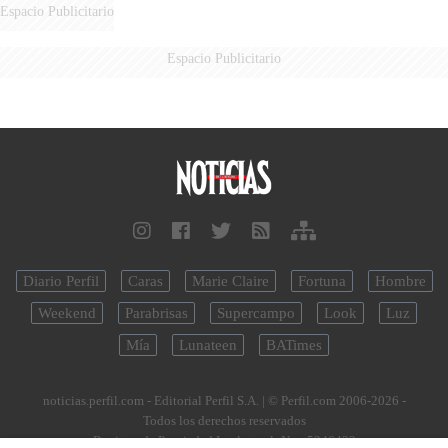
DERROTADOS
Espacio Publicitario
Espacio Publicitario
Diario Perfil
Caras
Marie Claire
Fortuna
Hombre
Weekend
Parabrisas
Supercampo
Look
Luz
Mía
Lunateen
BATimes
noticias.perfil.com - Editorial Perfil S.A.
| © Perfil.com 2006-2026 -
Todos los derechos reservados
Registro de Propiedad Intelectual: Nro. 5346433