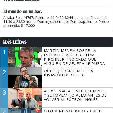
El mundo en un bar.
Asiaka. Soler 4767, Palermo. 11.2492-8244. Lunes a sábados de
11.30 a 23.30 horas. Domingos cerrado. @asiakapalermo. Precio
promedio: $ 17.000.
MÁS LEÍDAS
1
MARTÍN MENEM SOBRE LA
ESTRATEGIA DE CRISTINA
KIRCHNER: "NO CREO QUE
ALGUIEN DE AFUERA LE PUEDA
DECIR A LA JUSTICIA LO QUE
2
QUÉ DIJO BARDEM DE LA
TIENE QUE HACER"
INVASIÓN DE CEUTA
3
ALEXIS MAC ALLISTER CUMPLIÓ
Y SE IMPLANTÓ PELO ANTES DE
VOLVER AL FÚTBOL INGLÉS
4
CHAUVINISMO BOBO Y CRISIS