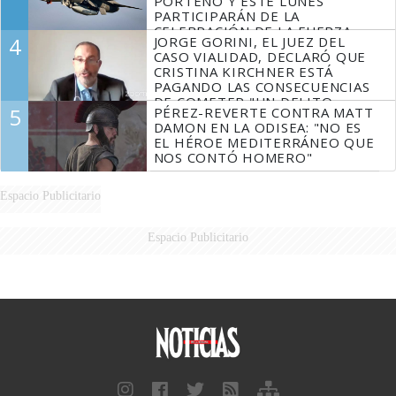
PORTEÑO Y ESTE LUNES
PARTICIPARÁN DE LA
CELEBRACIÓN DE LA FUERZA
4
JORGE GORINI, EL JUEZ DEL
AÉREA
CASO VIALIDAD, DECLARÓ QUE
CRISTINA KIRCHNER ESTÁ
PAGANDO LAS CONSECUENCIAS
DE COMETER "UN DELITO
5
PÉREZ-REVERTE CONTRA MATT
COMPROBADO"
DAMON EN LA ODISEA: "NO ES
EL HÉROE MEDITERRÁNEO QUE
NOS CONTÓ HOMERO"
Espacio Publicitario
Espacio Publicitario