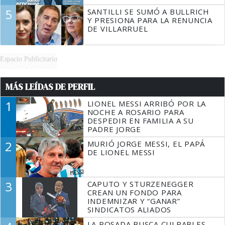
5
SANTILLI SE SUMÓ A BULLRICH
Y PRESIONA PARA LA RENUNCIA
DE VILLARRUEL
Espacio Publicitario
MÁS LEÍDAS DE PERFIL
1
LIONEL MESSI ARRIBÓ POR LA
NOCHE A ROSARIO PARA
DESPEDIR EN FAMILIA A SU
PADRE JORGE
2
MURIÓ JORGE MESSI, EL PAPÁ
DE LIONEL MESSI
3
CAPUTO Y STURZENEGGER
CREAN UN FONDO PARA
INDEMNIZAR Y “GANAR”
SINDICATOS ALIADOS
LA ROSADA BUSCA CULPABLES