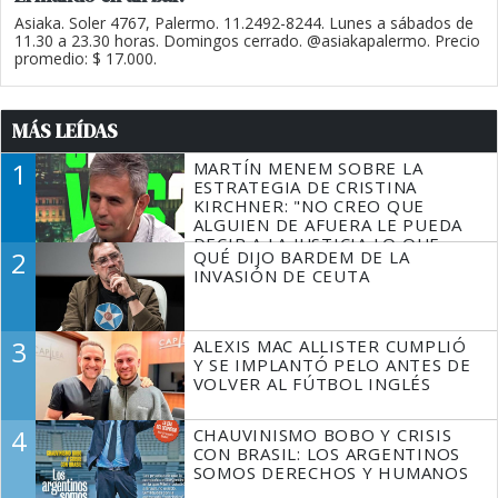
Asiaka. Soler 4767, Palermo. 11.2492-8244. Lunes a sábados de
11.30 a 23.30 horas. Domingos cerrado. @asiakapalermo. Precio
promedio: $ 17.000.
MÁS LEÍDAS
1
MARTÍN MENEM SOBRE LA
ESTRATEGIA DE CRISTINA
KIRCHNER: "NO CREO QUE
ALGUIEN DE AFUERA LE PUEDA
DECIR A LA JUSTICIA LO QUE
2
QUÉ DIJO BARDEM DE LA
TIENE QUE HACER"
INVASIÓN DE CEUTA
3
ALEXIS MAC ALLISTER CUMPLIÓ
Y SE IMPLANTÓ PELO ANTES DE
VOLVER AL FÚTBOL INGLÉS
4
CHAUVINISMO BOBO Y CRISIS
CON BRASIL: LOS ARGENTINOS
SOMOS DERECHOS Y HUMANOS