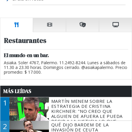
Restaurantes
El mundo en un bar.
Asiaka. Soler 4767, Palermo. 11.2492-8244. Lunes a sábados de
11.30 a 23.30 horas. Domingos cerrado. @asiakapalermo. Precio
promedio: $ 17.000.
MÁS LEÍDAS
1
MARTÍN MENEM SOBRE LA
ESTRATEGIA DE CRISTINA
KIRCHNER: "NO CREO QUE
ALGUIEN DE AFUERA LE PUEDA
DECIR A LA JUSTICIA LO QUE
2
QUÉ DIJO BARDEM DE LA
TIENE QUE HACER"
INVASIÓN DE CEUTA