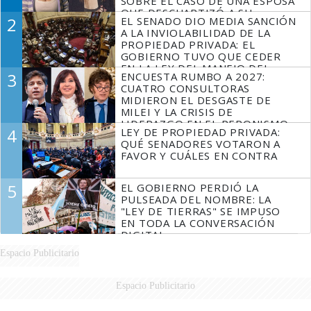
SOBRE EL CASO DE UNA ESPOSA
QUE DESCUARTIZÓ A SU
2
EL SENADO DIO MEDIA SANCIÓN
MARIDO
A LA INVIOLABILIDAD DE LA
PROPIEDAD PRIVADA: EL
GOBIERNO TUVO QUE CEDER
EN LA LEY DEL MANEJO DEL
3
ENCUESTA RUMBO A 2027:
FUEGO
CUATRO CONSULTORAS
MIDIERON EL DESGASTE DE
MILEI Y LA CRISIS DE
LIDERAZGO EN EL PERONISMO
4
LEY DE PROPIEDAD PRIVADA:
QUÉ SENADORES VOTARON A
FAVOR Y CUÁLES EN CONTRA
5
EL GOBIERNO PERDIÓ LA
PULSEADA DEL NOMBRE: LA
"LEY DE TIERRAS" SE IMPUSO
EN TODA LA CONVERSACIÓN
DIGITAL
Espacio Publicitario
Espacio Publicitario