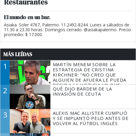
Restaurantes
El mundo en un bar.
Asiaka. Soler 4767, Palermo. 11.2492-8244. Lunes a sábados de
11.30 a 23.30 horas. Domingos cerrado. @asiakapalermo. Precio
promedio: $ 17.000.
MÁS LEÍDAS
1
MARTÍN MENEM SOBRE LA
ESTRATEGIA DE CRISTINA
KIRCHNER: "NO CREO QUE
ALGUIEN DE AFUERA LE PUEDA
DECIR A LA JUSTICIA LO QUE
2
QUÉ DIJO BARDEM DE LA
TIENE QUE HACER"
INVASIÓN DE CEUTA
3
ALEXIS MAC ALLISTER CUMPLIÓ
Y SE IMPLANTÓ PELO ANTES DE
VOLVER AL FÚTBOL INGLÉS