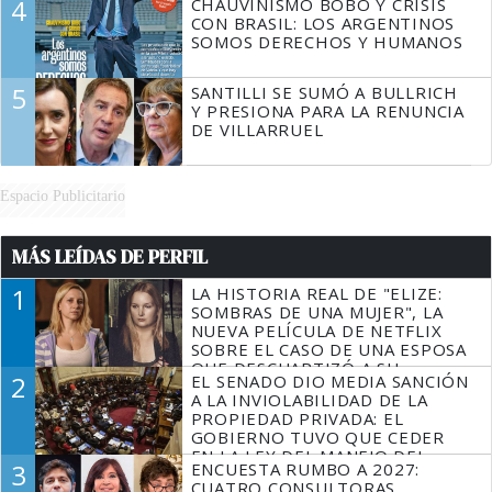
4
CHAUVINISMO BOBO Y CRISIS
CON BRASIL: LOS ARGENTINOS
SOMOS DERECHOS Y HUMANOS
5
SANTILLI SE SUMÓ A BULLRICH
Y PRESIONA PARA LA RENUNCIA
DE VILLARRUEL
Espacio Publicitario
MÁS LEÍDAS DE PERFIL
1
LA HISTORIA REAL DE "ELIZE:
SOMBRAS DE UNA MUJER", LA
NUEVA PELÍCULA DE NETFLIX
SOBRE EL CASO DE UNA ESPOSA
QUE DESCUARTIZÓ A SU
2
EL SENADO DIO MEDIA SANCIÓN
MARIDO
A LA INVIOLABILIDAD DE LA
PROPIEDAD PRIVADA: EL
GOBIERNO TUVO QUE CEDER
EN LA LEY DEL MANEJO DEL
3
ENCUESTA RUMBO A 2027:
FUEGO
CUATRO CONSULTORAS