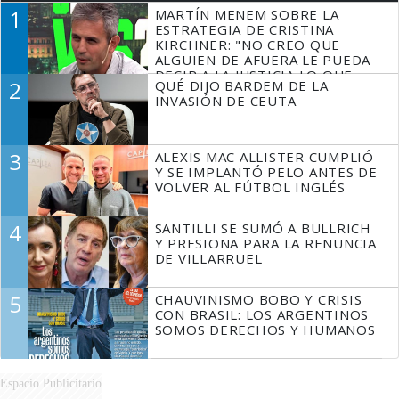
1
MARTÍN MENEM SOBRE LA
ESTRATEGIA DE CRISTINA
KIRCHNER: "NO CREO QUE
ALGUIEN DE AFUERA LE PUEDA
DECIR A LA JUSTICIA LO QUE
2
QUÉ DIJO BARDEM DE LA
TIENE QUE HACER"
INVASIÓN DE CEUTA
3
ALEXIS MAC ALLISTER CUMPLIÓ
Y SE IMPLANTÓ PELO ANTES DE
VOLVER AL FÚTBOL INGLÉS
4
SANTILLI SE SUMÓ A BULLRICH
Y PRESIONA PARA LA RENUNCIA
DE VILLARRUEL
5
CHAUVINISMO BOBO Y CRISIS
CON BRASIL: LOS ARGENTINOS
SOMOS DERECHOS Y HUMANOS
Espacio Publicitario