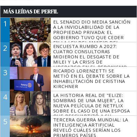
MÁS LEÍDAS DE PERFIL
1
EL SENADO DIO MEDIA SANCIÓN
A LA INVIOLABILIDAD DE LA
PROPIEDAD PRIVADA: EL
GOBIERNO TUVO QUE CEDER
EN LA LEY DEL MANEJO DEL
2
ENCUESTA RUMBO A 2027:
FUEGO
CUATRO CONSULTORAS
MIDIERON EL DESGASTE DE
MILEI Y LA CRISIS DE
LIDERAZGO EN EL PERONISMO
3
RICARDO LORENZETTI SE
METIÓ EN EL DEBATE SOBRE LA
INHABILITACIÓN DE CRISTINA
KIRCHNER
4
LA HISTORIA REAL DE "ELIZE:
SOMBRAS DE UNA MUJER", LA
NUEVA PELÍCULA DE NETFLIX
SOBRE EL CASO DE UNA ESPOSA
QUE DESCUARTIZÓ A SU
5
TERCERA GUERRA MUNDIAL: LA
MARIDO
INTELIGENCIA ARTIFICIAL
REVELÓ CUÁLES SERÍAN LOS
PRIMEROS PAÍSES