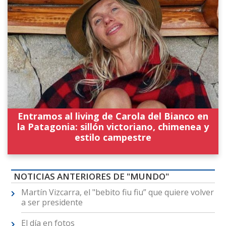
Entramos al living de Carola del Bianco en
la Patagonia: sillón victoriano, chimenea y
estilo campestre
NOTICIAS ANTERIORES DE "MUNDO"
Martín Vizcarra, el "bebito fiu fiu” que quiere volver
a ser presidente
El día en fotos