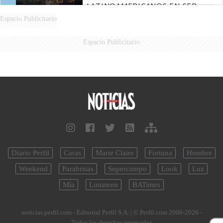
LATINOAMERICANOS EN SER
DERROTADOS
Espacio Publicitario
Espacio Publicitario
Diario Perfil
Caras
Marie Claire
Fortuna
Hombre
Weekend
Parabrisas
Supercampo
Look
Luz
Mía
Lunateen
BATimes
noticias.perfil.com - Editorial Perfil S.A.
| © Perfil.com 2006-2026 -
Todos los derechos reservados