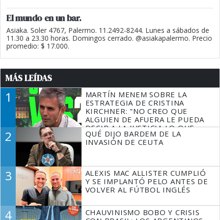
El mundo en un bar.
Asiaka. Soler 4767, Palermo. 11.2492-8244. Lunes a sábados de
11.30 a 23.30 horas. Domingos cerrado. @asiakapalermo. Precio
promedio: $ 17.000.
MÁS LEÍDAS
1
MARTÍN MENEM SOBRE LA
ESTRATEGIA DE CRISTINA
KIRCHNER: "NO CREO QUE
ALGUIEN DE AFUERA LE PUEDA
DECIR A LA JUSTICIA LO QUE
2
QUÉ DIJO BARDEM DE LA
TIENE QUE HACER"
INVASIÓN DE CEUTA
3
ALEXIS MAC ALLISTER CUMPLIÓ
Y SE IMPLANTÓ PELO ANTES DE
VOLVER AL FÚTBOL INGLÉS
4
CHAUVINISMO BOBO Y CRISIS