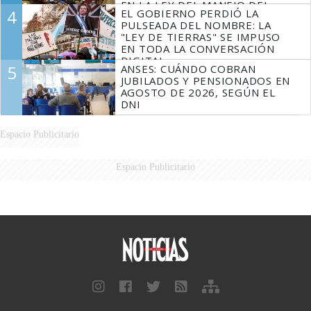
EN LA LEY DEL MANEJO DEL
4
EL GOBIERNO PERDIÓ LA
FUEGO
PULSEADA DEL NOMBRE: LA
"LEY DE TIERRAS" SE IMPUSO
EN TODA LA CONVERSACIÓN
DIGITAL
5
ANSES: CUÁNDO COBRAN
JUBILADOS Y PENSIONADOS EN
AGOSTO DE 2026, SEGÚN EL
DNI
Espacio Publicitario
Espacio Publicitario