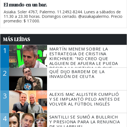
El mundo en un bar.
Asiaka. Soler 4767, Palermo. 11.2492-8244. Lunes a sábados de
11.30 a 23.30 horas. Domingos cerrado. @asiakapalermo. Precio
promedio: $ 17.000.
MÁS LEÍDAS
1
MARTÍN MENEM SOBRE LA
ESTRATEGIA DE CRISTINA
KIRCHNER: "NO CREO QUE
ALGUIEN DE AFUERA LE PUEDA
DECIR A LA JUSTICIA LO QUE
2
QUÉ DIJO BARDEM DE LA
TIENE QUE HACER"
INVASIÓN DE CEUTA
3
ALEXIS MAC ALLISTER CUMPLIÓ
Y SE IMPLANTÓ PELO ANTES DE
VOLVER AL FÚTBOL INGLÉS
4
SANTILLI SE SUMÓ A BULLRICH
Y PRESIONA PARA LA RENUNCIA
DE VILLARRUEL