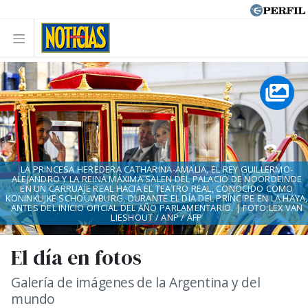
LA PRINCESA HEREDERA CATHARINA-AMALIA, EL REY GUILLERMO-
ALEJANDRO Y LA REINA MÁXIMA SALEN DEL PALACIO DE NOORDEINDE
EN UN CARRUAJE REAL HACIA EL TEATRO REAL, CONOCIDO COMO
KONINKLIJKE SCHOUWBURG, DURANTE EL DÍA DEL PRÍNCIPE EN LA HAYA,
ANTES DEL INICIO OFICIAL DEL AÑO PARLAMENTARIO. | FOTO:LEX VAN
LIESHOUT / ANP / AFP
El día en fotos
Galería de imágenes de la Argentina y del
mundo