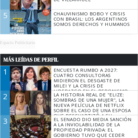
5
CHAUVINISMO BOBO Y CRISIS
CON BRASIL: LOS ARGENTINOS
SOMOS DERECHOS Y HUMANOS
Espacio Publicitario
MÁS LEÍDAS DE PERFIL
1
ENCUESTA RUMBO A 2027:
CUATRO CONSULTORAS
MIDIERON EL DESGASTE DE
MILEI Y LA CRISIS DE
LIDERAZGO EN EL PERONISMO
2
LA HISTORIA REAL DE "ELIZE:
SOMBRAS DE UNA MUJER", LA
NUEVA PELÍCULA DE NETFLIX
SOBRE EL CASO DE UNA ESPOSA
QUE DESCUARTIZÓ A SU
3
EL SENADO DIO MEDIA SANCIÓN
MARIDO
A LA INVIOLABILIDAD DE LA
PROPIEDAD PRIVADA: EL
GOBIERNO TUVO QUE CEDER