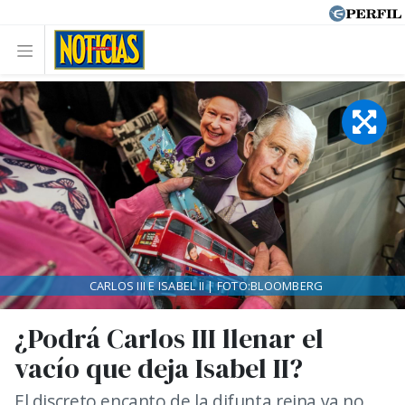
CARLOS III E ISABEL II | FOTO:BLOOMBERG
¿Podrá Carlos III llenar el
vacío que deja Isabel II?
El discreto encanto de la difunta reina ya no