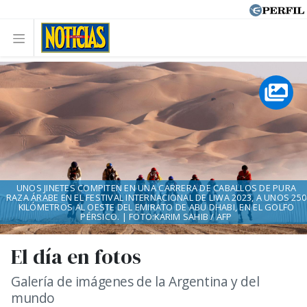
UNOS JINETES COMPITEN EN UNA CARRERA DE CABALLOS DE PURA
RAZA ÁRABE EN EL FESTIVAL INTERNACIONAL DE LIWA 2023, A UNOS 250
KILÓMETROS AL OESTE DEL EMIRATO DE ABU DHABI, EN EL GOLFO
PÉRSICO. | FOTO:KARIM SAHIB / AFP
El día en fotos
Galería de imágenes de la Argentina y del
mundo