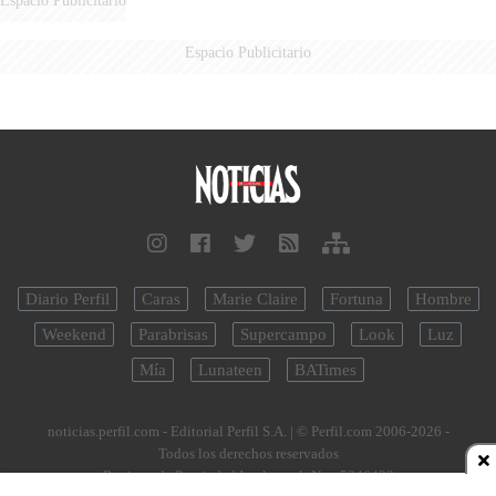
Espacio Publicitario
Diario Perfil
Caras
Marie Claire
Fortuna
Hombre
Weekend
Parabrisas
Supercampo
Look
Luz
Mía
Lunateen
BATimes
noticias.perfil.com - Editorial Perfil S.A.
| © Perfil.com 2006-2026 -
Todos los derechos reservados
Registro de Propiedad Intelectual: Nro. 5346433