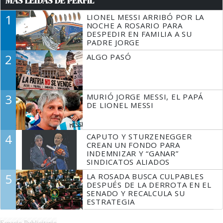
MÁS LEÍDAS DE PERFIL
1
LIONEL MESSI ARRIBÓ POR LA
NOCHE A ROSARIO PARA
DESPEDIR EN FAMILIA A SU
PADRE JORGE
2
ALGO PASÓ
3
MURIÓ JORGE MESSI, EL PAPÁ
DE LIONEL MESSI
4
CAPUTO Y STURZENEGGER
CREAN UN FONDO PARA
INDEMNIZAR Y “GANAR”
SINDICATOS ALIADOS
5
LA ROSADA BUSCA CULPABLES
DESPUÉS DE LA DERROTA EN EL
SENADO Y RECALCULA SU
ESTRATEGIA
Espacio Publicitario