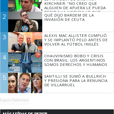
KIRCHNER: "NO CREO QUE
ALGUIEN DE AFUERA LE PUEDA
DECIR A LA JUSTICIA LO QUE
2
QUÉ DIJO BARDEM DE LA
TIENE QUE HACER"
INVASIÓN DE CEUTA
3
ALEXIS MAC ALLISTER CUMPLIÓ
Y SE IMPLANTÓ PELO ANTES DE
VOLVER AL FÚTBOL INGLÉS
4
CHAUVINISMO BOBO Y CRISIS
CON BRASIL: LOS ARGENTINOS
SOMOS DERECHOS Y HUMANOS
5
SANTILLI SE SUMÓ A BULLRICH
Y PRESIONA PARA LA RENUNCIA
DE VILLARRUEL
Espacio Publicitario