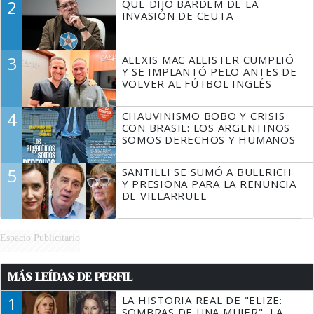
2
QUÉ DIJO BARDEM DE LA
TIENE QUE HACER"
INVASIÓN DE CEUTA
3
ALEXIS MAC ALLISTER CUMPLIÓ
Y SE IMPLANTÓ PELO ANTES DE
VOLVER AL FÚTBOL INGLÉS
4
CHAUVINISMO BOBO Y CRISIS
CON BRASIL: LOS ARGENTINOS
SOMOS DERECHOS Y HUMANOS
5
SANTILLI SE SUMÓ A BULLRICH
Y PRESIONA PARA LA RENUNCIA
DE VILLARRUEL
Espacio Publicitario
MÁS LEÍDAS DE PERFIL
1
LA HISTORIA REAL DE "ELIZE:
SOMBRAS DE UNA MUJER", LA