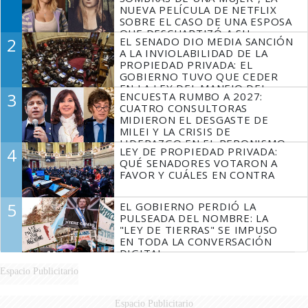
NUEVA PELÍCULA DE NETFLIX
SOBRE EL CASO DE UNA ESPOSA
QUE DESCUARTIZÓ A SU
2
EL SENADO DIO MEDIA SANCIÓN
MARIDO
A LA INVIOLABILIDAD DE LA
PROPIEDAD PRIVADA: EL
GOBIERNO TUVO QUE CEDER
EN LA LEY DEL MANEJO DEL
3
ENCUESTA RUMBO A 2027:
FUEGO
CUATRO CONSULTORAS
MIDIERON EL DESGASTE DE
MILEI Y LA CRISIS DE
LIDERAZGO EN EL PERONISMO
4
LEY DE PROPIEDAD PRIVADA:
QUÉ SENADORES VOTARON A
FAVOR Y CUÁLES EN CONTRA
5
EL GOBIERNO PERDIÓ LA
PULSEADA DEL NOMBRE: LA
"LEY DE TIERRAS" SE IMPUSO
EN TODA LA CONVERSACIÓN
DIGITAL
Espacio Publicitario
Espacio Publicitario