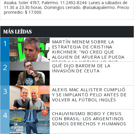
Asiaka. Soler 4767, Palermo. 11.2492-8244. Lunes a sábados de
11.30 a 23.30 horas. Domingos cerrado. @asiakapalermo. Precio
promedio: $ 17.000.
MÁS LEÍDAS
1
MARTÍN MENEM SOBRE LA
ESTRATEGIA DE CRISTINA
KIRCHNER: "NO CREO QUE
ALGUIEN DE AFUERA LE PUEDA
DECIR A LA JUSTICIA LO QUE
2
QUÉ DIJO BARDEM DE LA
TIENE QUE HACER"
INVASIÓN DE CEUTA
3
ALEXIS MAC ALLISTER CUMPLIÓ
Y SE IMPLANTÓ PELO ANTES DE
VOLVER AL FÚTBOL INGLÉS
4
CHAUVINISMO BOBO Y CRISIS
CON BRASIL: LOS ARGENTINOS
SOMOS DERECHOS Y HUMANOS