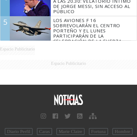
A LAS 20.30: VELATORIO ÍNTIMO
DE JORGE MESSI, SIN ACCESO AL
PÚBLICO
5
LOS AVIONES F 16
SOBREVOLARÁN EL CENTRO
PORTEÑO Y EL LUNES
PARTICIPARÁN DE LA
CELEBRACIÓN DE LA FUERZA
AÉREA
Espacio Publicitario
Espacio Publicitario
Diario Perfil
Caras
Marie Claire
Fortuna
Hombre