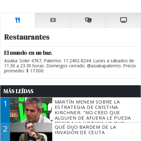
Restaurantes
El mundo en un bar.
Asiaka. Soler 4767, Palermo. 11.2492-8244. Lunes a sábados de
11.30 a 23.30 horas. Domingos cerrado. @asiakapalermo. Precio
promedio: $ 17.000.
MÁS LEÍDAS
1
MARTÍN MENEM SOBRE LA
ESTRATEGIA DE CRISTINA
KIRCHNER: "NO CREO QUE
ALGUIEN DE AFUERA LE PUEDA
DECIR A LA JUSTICIA LO QUE
2
QUÉ DIJO BARDEM DE LA
TIENE QUE HACER"
INVASIÓN DE CEUTA