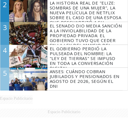
2
LA HISTORIA REAL DE "ELIZE:
SOMBRAS DE UNA MUJER", LA
NUEVA PELÍCULA DE NETFLIX
SOBRE EL CASO DE UNA ESPOSA
QUE DESCUARTIZÓ A SU
3
EL SENADO DIO MEDIA SANCIÓN
MARIDO
A LA INVIOLABILIDAD DE LA
PROPIEDAD PRIVADA: EL
GOBIERNO TUVO QUE CEDER
EN LA LEY DEL MANEJO DEL
4
EL GOBIERNO PERDIÓ LA
FUEGO
PULSEADA DEL NOMBRE: LA
"LEY DE TIERRAS" SE IMPUSO
EN TODA LA CONVERSACIÓN
DIGITAL
5
ANSES: CUÁNDO COBRAN
JUBILADOS Y PENSIONADOS EN
AGOSTO DE 2026, SEGÚN EL
DNI
Espacio Publicitario
Espacio Publicitario