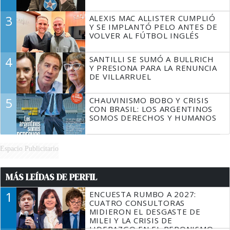
3
ALEXIS MAC ALLISTER CUMPLIÓ
Y SE IMPLANTÓ PELO ANTES DE
VOLVER AL FÚTBOL INGLÉS
4
SANTILLI SE SUMÓ A BULLRICH
Y PRESIONA PARA LA RENUNCIA
DE VILLARRUEL
5
CHAUVINISMO BOBO Y CRISIS
CON BRASIL: LOS ARGENTINOS
SOMOS DERECHOS Y HUMANOS
Espacio Publicitario
MÁS LEÍDAS DE PERFIL
1
ENCUESTA RUMBO A 2027:
CUATRO CONSULTORAS
MIDIERON EL DESGASTE DE
MILEI Y LA CRISIS DE
LIDERAZGO EN EL PERONISMO