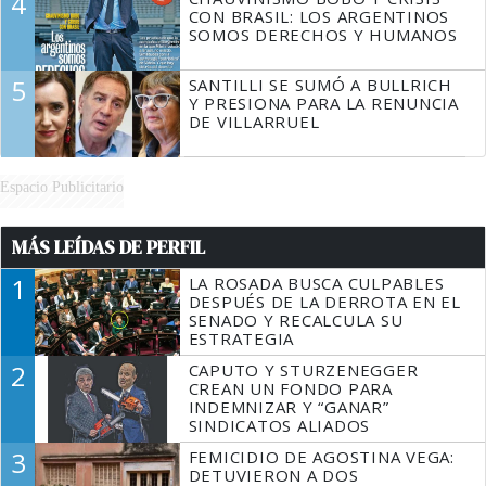
4
CON BRASIL: LOS ARGENTINOS
SOMOS DERECHOS Y HUMANOS
5
SANTILLI SE SUMÓ A BULLRICH
Y PRESIONA PARA LA RENUNCIA
DE VILLARRUEL
Espacio Publicitario
MÁS LEÍDAS DE PERFIL
1
LA ROSADA BUSCA CULPABLES
DESPUÉS DE LA DERROTA EN EL
SENADO Y RECALCULA SU
ESTRATEGIA
2
CAPUTO Y STURZENEGGER
CREAN UN FONDO PARA
INDEMNIZAR Y “GANAR”
SINDICATOS ALIADOS
3
FEMICIDIO DE AGOSTINA VEGA:
DETUVIERON A DOS