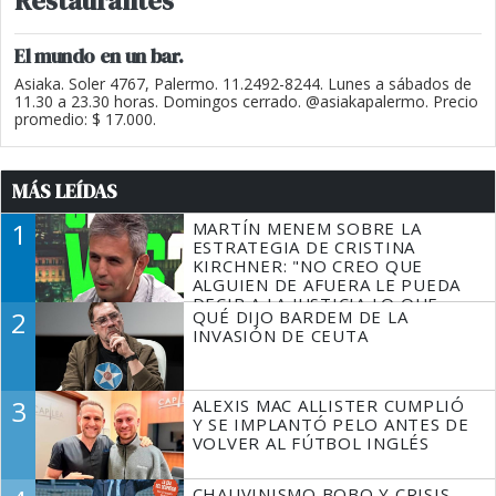
Restaurantes
El mundo en un bar.
Asiaka. Soler 4767, Palermo. 11.2492-8244. Lunes a sábados de
11.30 a 23.30 horas. Domingos cerrado. @asiakapalermo. Precio
promedio: $ 17.000.
MÁS LEÍDAS
1
MARTÍN MENEM SOBRE LA
ESTRATEGIA DE CRISTINA
KIRCHNER: "NO CREO QUE
ALGUIEN DE AFUERA LE PUEDA
DECIR A LA JUSTICIA LO QUE
2
QUÉ DIJO BARDEM DE LA
TIENE QUE HACER"
INVASIÓN DE CEUTA
3
ALEXIS MAC ALLISTER CUMPLIÓ
Y SE IMPLANTÓ PELO ANTES DE
VOLVER AL FÚTBOL INGLÉS
CHAUVINISMO BOBO Y CRISIS