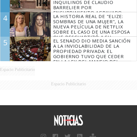
INQUILINOS DE CLAUDIO
BARRELIER POR
ENCUBRIMIENTO AGRAVADO
4
LA HISTORIA REAL DE "ELIZE:
SOMBRAS DE UNA MUJER", LA
NUEVA PELÍCULA DE NETFLIX
SOBRE EL CASO DE UNA ESPOSA
QUE DESCUARTIZÓ A SU
5
EL SENADO DIO MEDIA SANCIÓN
MARIDO
A LA INVIOLABILIDAD DE LA
PROPIEDAD PRIVADA: EL
GOBIERNO TUVO QUE CEDER
EN LA LEY DEL MANEJO DEL
FUEGO
Espacio Publicitario
Espacio Publicitario