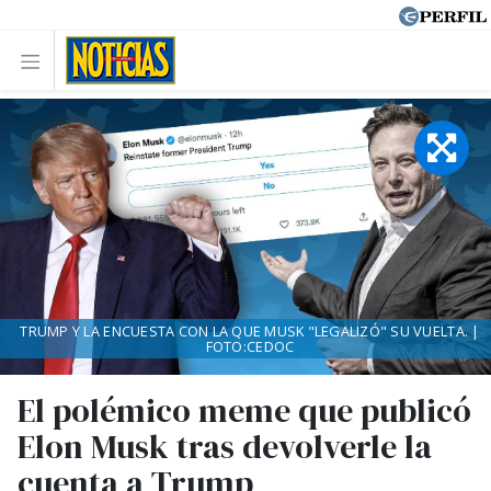
TRUMP Y LA ENCUESTA CON LA QUE MUSK "LEGALIZÓ" SU VUELTA. |
FOTO:CEDOC
El polémico meme que publicó
Elon Musk tras devolverle la
cuenta a Trump