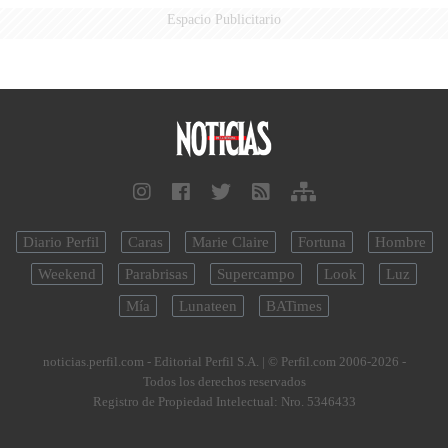
Espacio Publicitario
Diario Perfil
Caras
Marie Claire
Fortuna
Hombre
Weekend
Parabrisas
Supercampo
Look
Luz
Mía
Lunateen
BATimes
noticias.perfil.com - Editorial Perfil S.A.
| © Perfil.com 2006-2026 -
Todos los derechos reservados
Registro de Propiedad Intelectual: Nro. 5346433