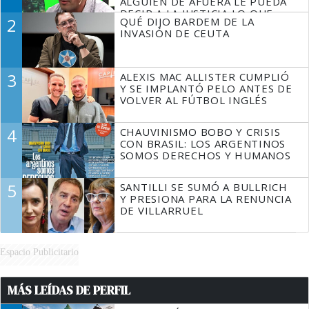
ALGUIEN DE AFUERA LE PUEDA
DECIR A LA JUSTICIA LO QUE
2
QUÉ DIJO BARDEM DE LA
TIENE QUE HACER"
INVASIÓN DE CEUTA
3
ALEXIS MAC ALLISTER CUMPLIÓ
Y SE IMPLANTÓ PELO ANTES DE
VOLVER AL FÚTBOL INGLÉS
4
CHAUVINISMO BOBO Y CRISIS
CON BRASIL: LOS ARGENTINOS
SOMOS DERECHOS Y HUMANOS
5
SANTILLI SE SUMÓ A BULLRICH
Y PRESIONA PARA LA RENUNCIA
DE VILLARRUEL
Espacio Publicitario
MÁS LEÍDAS DE PERFIL