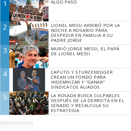
1
ALGO PASÓ
2
LIONEL MESSI ARRIBÓ POR LA
NOCHE A ROSARIO PARA
DESPEDIR EN FAMILIA A SU
PADRE JORGE
3
MURIÓ JORGE MESSI, EL PAPÁ
DE LIONEL MESSI
4
CAPUTO Y STURZENEGGER
CREAN UN FONDO PARA
INDEMNIZAR Y “GANAR”
SINDICATOS ALIADOS
5
LA ROSADA BUSCA CULPABLES
DESPUÉS DE LA DERROTA EN EL
SENADO Y RECALCULA SU
ESTRATEGIA
Espacio Publicitario