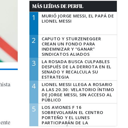
MÁS LEÍDAS DE PERFIL
1
MURIÓ JORGE MESSI, EL PAPÁ DE
LIONEL MESSI
2
CAPUTO Y STURZENEGGER
CREAN UN FONDO PARA
INDEMNIZAR Y “GANAR”
SINDICATOS ALIADOS
3
LA ROSADA BUSCA CULPABLES
DESPUÉS DE LA DERROTA EN EL
SENADO Y RECALCULA SU
ESTRATEGIA
hista
4
LIONEL MESSI LLEGA A ROSARIO
A LAS 20.30: VELATORIO ÍNTIMO
DE JORGE MESSI, SIN ACCESO AL
PÚBLICO
5
LOS AVIONES F 16
SOBREVOLARÁN EL CENTRO
PORTEÑO Y EL LUNES
iente
PARTICIPARÁN DE LA
CELEBRACIÓN DE LA FUERZA