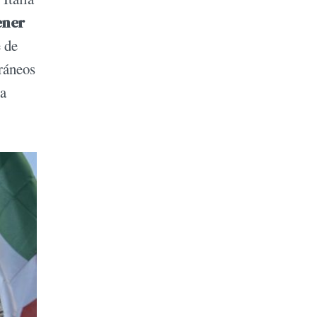
ener
e de
rráneos
ta