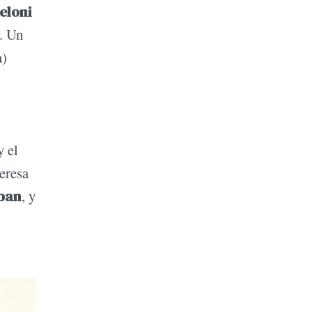
Meloni
. Un
a)
y el
deresa
ban
, y