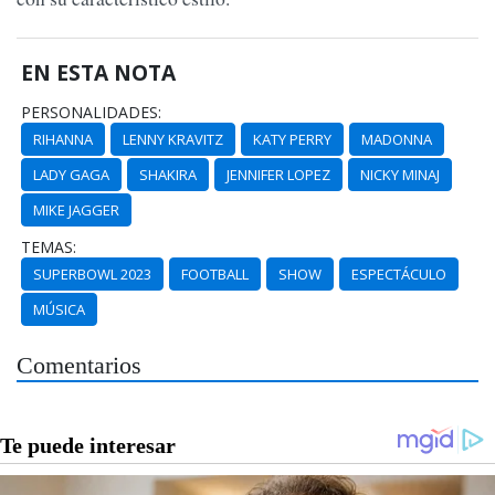
EN ESTA NOTA
PERSONALIDADES:
RIHANNA
LENNY KRAVITZ
KATY PERRY
MADONNA
LADY GAGA
SHAKIRA
JENNIFER LOPEZ
NICKY MINAJ
MIKE JAGGER
TEMAS:
SUPERBOWL 2023
FOOTBALL
SHOW
ESPECTÁCULO
MÚSICA
Comentarios