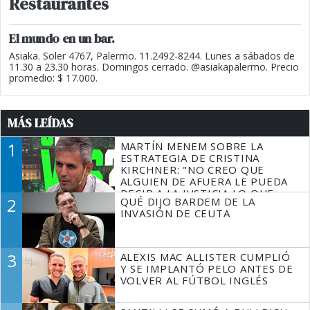
Restaurantes
El mundo en un bar.
Asiaka. Soler 4767, Palermo. 11.2492-8244. Lunes a sábados de
11.30 a 23.30 horas. Domingos cerrado. @asiakapalermo. Precio
promedio: $ 17.000.
MÁS LEÍDAS
1
MARTÍN MENEM SOBRE LA
ESTRATEGIA DE CRISTINA
KIRCHNER: "NO CREO QUE
ALGUIEN DE AFUERA LE PUEDA
DECIR A LA JUSTICIA LO QUE
2
QUÉ DIJO BARDEM DE LA
TIENE QUE HACER"
INVASIÓN DE CEUTA
3
ALEXIS MAC ALLISTER CUMPLIÓ
Y SE IMPLANTÓ PELO ANTES DE
VOLVER AL FÚTBOL INGLÉS