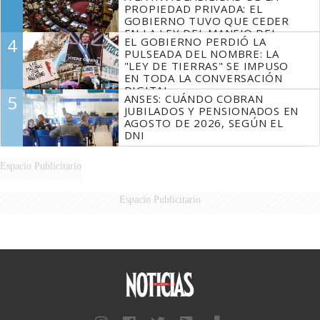
PROPIEDAD PRIVADA: EL
GOBIERNO TUVO QUE CEDER
EN LA LEY DEL MANEJO DEL
4
EL GOBIERNO PERDIÓ LA
FUEGO
PULSEADA DEL NOMBRE: LA
"LEY DE TIERRAS" SE IMPUSO
EN TODA LA CONVERSACIÓN
DIGITAL
5
ANSES: CUÁNDO COBRAN
JUBILADOS Y PENSIONADOS EN
AGOSTO DE 2026, SEGÚN EL
DNI
Espacio Publicitario
Espacio Publicitario