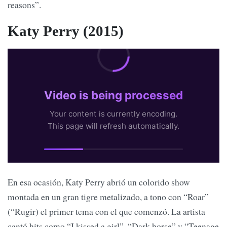
reasons”.
Katy Perry (2015)
En esa ocasión, Katy Perry abrió un colorido show
montada en un gran tigre metalizado, a tono con “Roar”
(“Rugir) el primer tema con el que comenzó. La artista
cantó hits como “I kissed a girl”, “Dark horse” y “Teenage