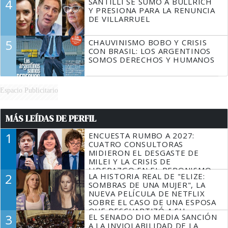
4
SANTILLI SE SUMÓ A BULLRICH
Y PRESIONA PARA LA RENUNCIA
DE VILLARRUEL
5
CHAUVINISMO BOBO Y CRISIS
CON BRASIL: LOS ARGENTINOS
SOMOS DERECHOS Y HUMANOS
Espacio Publicitario
MÁS LEÍDAS DE PERFIL
1
ENCUESTA RUMBO A 2027:
CUATRO CONSULTORAS
MIDIERON EL DESGASTE DE
MILEI Y LA CRISIS DE
LIDERAZGO EN EL PERONISMO
2
LA HISTORIA REAL DE "ELIZE:
SOMBRAS DE UNA MUJER", LA
NUEVA PELÍCULA DE NETFLIX
SOBRE EL CASO DE UNA ESPOSA
QUE DESCUARTIZÓ A SU
3
EL SENADO DIO MEDIA SANCIÓN
MARIDO
A LA INVIOLABILIDAD DE LA