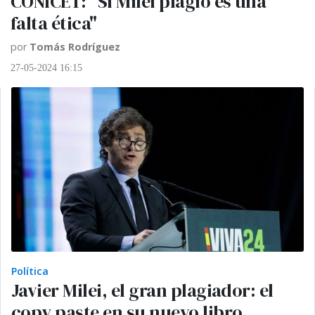
CONICET: "Si Milei plagió es una
falta ética"
por
Tomás Rodríguez
27-05-2024 16:15
Política
Javier Milei, el gran plagiador: el
copy paste en su nuevo libro