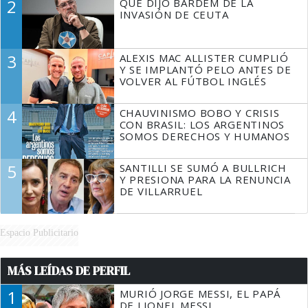
2
QUÉ DIJO BARDEM DE LA
TIENE QUE HACER"
INVASIÓN DE CEUTA
3
ALEXIS MAC ALLISTER CUMPLIÓ
Y SE IMPLANTÓ PELO ANTES DE
VOLVER AL FÚTBOL INGLÉS
4
CHAUVINISMO BOBO Y CRISIS
CON BRASIL: LOS ARGENTINOS
SOMOS DERECHOS Y HUMANOS
5
SANTILLI SE SUMÓ A BULLRICH
Y PRESIONA PARA LA RENUNCIA
DE VILLARRUEL
Espacio Publicitario
MÁS LEÍDAS DE PERFIL
1
MURIÓ JORGE MESSI, EL PAPÁ
DE LIONEL MESSI