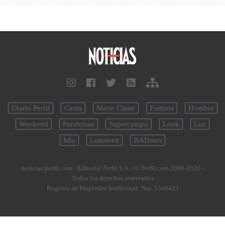
Diario Perfil
Caras
Marie Claire
Fortuna
Hombre
Weekend
Parabrisas
Supercampo
Look
Luz
Mía
Lunateen
BATimes
noticias.perfil.com - Editorial Perfil S.A.
| © Perfil.com 2006-2026 -
Todos los derechos reservados
Registro de Propiedad Intelectual: Nro. 5346433