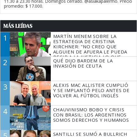
11.30 a 23.30 horas. Domingos cerrado. @asiakapalermo. Precio
promedio: $ 17.000.
MÁS LEÍDAS
1
MARTÍN MENEM SOBRE LA
ESTRATEGIA DE CRISTINA
KIRCHNER: "NO CREO QUE
ALGUIEN DE AFUERA LE PUEDA
DECIR A LA JUSTICIA LO QUE
2
QUÉ DIJO BARDEM DE LA
TIENE QUE HACER"
INVASIÓN DE CEUTA
3
ALEXIS MAC ALLISTER CUMPLIÓ
Y SE IMPLANTÓ PELO ANTES DE
VOLVER AL FÚTBOL INGLÉS
4
CHAUVINISMO BOBO Y CRISIS
CON BRASIL: LOS ARGENTINOS
SOMOS DERECHOS Y HUMANOS
5
SANTILLI SE SUMÓ A BULLRICH