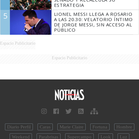
ESTRATEGIA
5
LIONEL MESSI LLEGA A ROSARIO
A LAS 20.30: VELATORIO ÍNTIMO
DE JORGE MESSI, SIN ACCESO AL
PÚBLICO
Espacio Publicitario
Espacio Publicitario
Diario Perfil
Caras
Marie Claire
Fortuna
Hombre
Weekend
Parabrisas
Supercampo
Look
Luz