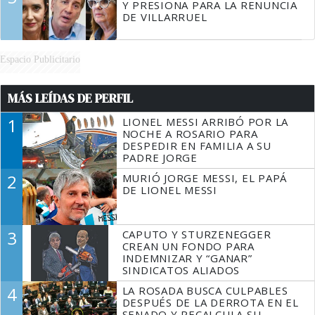
Y PRESIONA PARA LA RENUNCIA
DE VILLARRUEL
Espacio Publicitario
MÁS LEÍDAS DE PERFIL
1
LIONEL MESSI ARRIBÓ POR LA
NOCHE A ROSARIO PARA
DESPEDIR EN FAMILIA A SU
PADRE JORGE
2
MURIÓ JORGE MESSI, EL PAPÁ
DE LIONEL MESSI
3
CAPUTO Y STURZENEGGER
CREAN UN FONDO PARA
INDEMNIZAR Y “GANAR”
SINDICATOS ALIADOS
4
LA ROSADA BUSCA CULPABLES
DESPUÉS DE LA DERROTA EN EL
SENADO Y RECALCULA SU