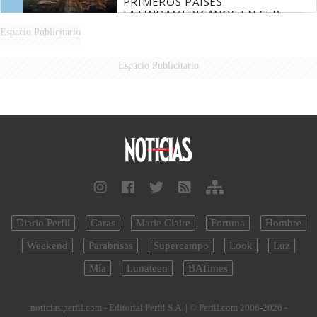
PRIMEROS PAÍSES
LATINOAMERICANOS EN SER
DERROTADOS
Espacio Publicitario
Espacio Publicitario
Diario Perfil
Caras
Marie Claire
Fortuna
Hombre
Weekend
Parabrisas
Supercampo
Look
Luz
Mía
Lunateen
BATimes
noticias.perfil.com - Editorial Perfil S.A.
| © Perfil.com 2006-2026 -