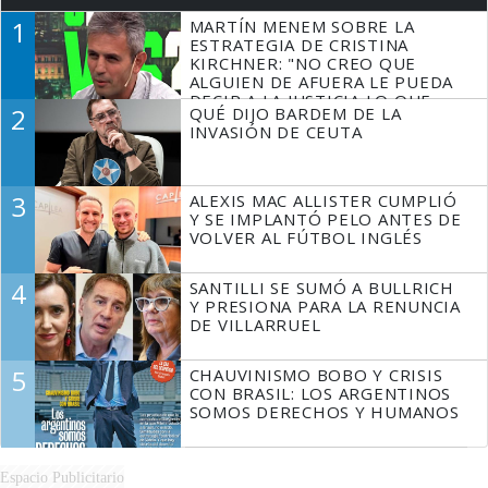
1
MARTÍN MENEM SOBRE LA
ESTRATEGIA DE CRISTINA
KIRCHNER: "NO CREO QUE
ALGUIEN DE AFUERA LE PUEDA
DECIR A LA JUSTICIA LO QUE
2
QUÉ DIJO BARDEM DE LA
TIENE QUE HACER"
INVASIÓN DE CEUTA
3
ALEXIS MAC ALLISTER CUMPLIÓ
Y SE IMPLANTÓ PELO ANTES DE
VOLVER AL FÚTBOL INGLÉS
4
SANTILLI SE SUMÓ A BULLRICH
Y PRESIONA PARA LA RENUNCIA
DE VILLARRUEL
5
CHAUVINISMO BOBO Y CRISIS
CON BRASIL: LOS ARGENTINOS
SOMOS DERECHOS Y HUMANOS
Espacio Publicitario