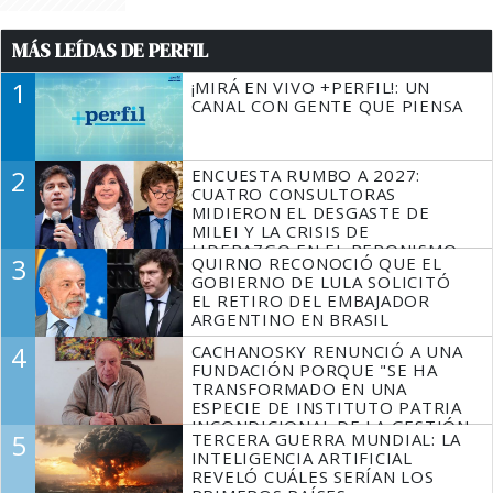
MÁS LEÍDAS DE PERFIL
1
¡MIRÁ EN VIVO +PERFIL!: UN
CANAL CON GENTE QUE PIENSA
2
ENCUESTA RUMBO A 2027:
CUATRO CONSULTORAS
MIDIERON EL DESGASTE DE
MILEI Y LA CRISIS DE
LIDERAZGO EN EL PERONISMO
3
QUIRNO RECONOCIÓ QUE EL
GOBIERNO DE LULA SOLICITÓ
EL RETIRO DEL EMBAJADOR
ARGENTINO EN BRASIL
4
CACHANOSKY RENUNCIÓ A UNA
FUNDACIÓN PORQUE "SE HA
TRANSFORMADO EN UNA
ESPECIE DE INSTITUTO PATRIA
INCONDICIONAL DE LA GESTIÓN
5
TERCERA GUERRA MUNDIAL: LA
DE MILEI"
INTELIGENCIA ARTIFICIAL
REVELÓ CUÁLES SERÍAN LOS