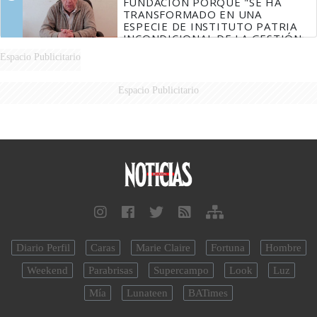
FUNDACIÓN PORQUE "SE HA
TRANSFORMADO EN UNA
ESPECIE DE INSTITUTO PATRIA
INCONDICIONAL DE LA GESTIÓN
DE MILEI"
Espacio Publicitario
Espacio Publicitario
Diario Perfil
Caras
Marie Claire
Fortuna
Hombre
Weekend
Parabrisas
Supercampo
Look
Luz
Mía
Lunateen
BATimes