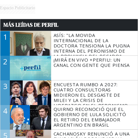
Espacio Publicitario
MÁS LEÍDAS DE PERFIL
1
ASÍS: "LA MOVIDA
INTERNACIONAL DE LA
DOCTORA TENSIONA LA PUGNA
INTERNA DEL PERONISMO DE
LA PROVINCIA DEL PECADO"
2
¡MIRÁ EN VIVO +PERFIL!: UN
CANAL CON GENTE QUE PIENSA
3
ENCUESTA RUMBO A 2027:
CUATRO CONSULTORAS
MIDIERON EL DESGASTE DE
MILEI Y LA CRISIS DE
LIDERAZGO EN EL PERONISMO
4
QUIRNO RECONOCIÓ QUE EL
GOBIERNO DE LULA SOLICITÓ
EL RETIRO DEL EMBAJADOR
ARGENTINO EN BRASIL
5
CACHANOSKY RENUNCIÓ A UNA