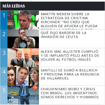
MÁS LEÍDAS
1
MARTÍN MENEM SOBRE LA
ESTRATEGIA DE CRISTINA
KIRCHNER: "NO CREO QUE
ALGUIEN DE AFUERA LE PUEDA
DECIR A LA JUSTICIA LO QUE
2
QUÉ DIJO BARDEM DE LA
TIENE QUE HACER"
INVASIÓN DE CEUTA
3
ALEXIS MAC ALLISTER CUMPLIÓ
Y SE IMPLANTÓ PELO ANTES DE
VOLVER AL FÚTBOL INGLÉS
4
SANTILLI SE SUMÓ A BULLRICH
Y PRESIONA PARA LA RENUNCIA
DE VILLARRUEL
5
CHAUVINISMO BOBO Y CRISIS
CON BRASIL: LOS ARGENTINOS
SOMOS DERECHOS Y HUMANOS