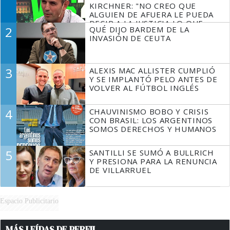
KIRCHNER: "NO CREO QUE
ALGUIEN DE AFUERA LE PUEDA
DECIR A LA JUSTICIA LO QUE
2
QUÉ DIJO BARDEM DE LA
TIENE QUE HACER"
INVASIÓN DE CEUTA
3
ALEXIS MAC ALLISTER CUMPLIÓ
Y SE IMPLANTÓ PELO ANTES DE
VOLVER AL FÚTBOL INGLÉS
4
CHAUVINISMO BOBO Y CRISIS
CON BRASIL: LOS ARGENTINOS
SOMOS DERECHOS Y HUMANOS
5
SANTILLI SE SUMÓ A BULLRICH
Y PRESIONA PARA LA RENUNCIA
DE VILLARRUEL
Espacio Publicitario
MÁS LEÍDAS DE PERFIL