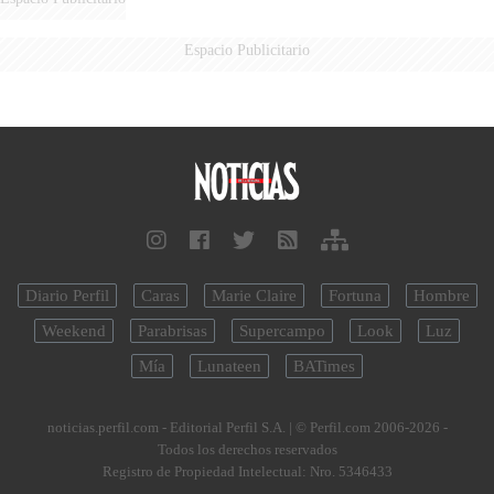
Espacio Publicitario
Diario Perfil
Caras
Marie Claire
Fortuna
Hombre
Weekend
Parabrisas
Supercampo
Look
Luz
Mía
Lunateen
BATimes
noticias.perfil.com - Editorial Perfil S.A.
| © Perfil.com 2006-2026 -
Todos los derechos reservados
Registro de Propiedad Intelectual: Nro. 5346433