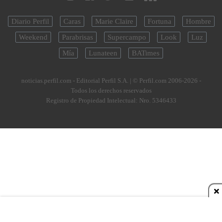
Diario Perfil
Caras
Marie Claire
Fortuna
Hombre
Weekend
Parabrisas
Supercampo
Look
Luz
Mía
Lunateen
BATimes
noticias.perfil.com - Editorial Perfil S.A.
| © Perfil.com 2006-2026 -
Todos los derechos reservados
Registro de Propiedad Intelectual: Nro. 5346433