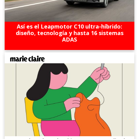
Así es el Leapmotor C10 ultra-híbrido:
diseño, tecnología y hasta 16 sistemas
ADAS