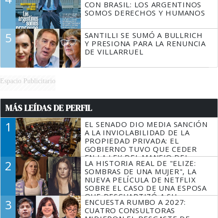
CON BRASIL: LOS ARGENTINOS
SOMOS DERECHOS Y HUMANOS
5
SANTILLI SE SUMÓ A BULLRICH
Y PRESIONA PARA LA RENUNCIA
DE VILLARRUEL
Espacio Publicitario
MÁS LEÍDAS DE PERFIL
1
EL SENADO DIO MEDIA SANCIÓN
A LA INVIOLABILIDAD DE LA
PROPIEDAD PRIVADA: EL
GOBIERNO TUVO QUE CEDER
EN LA LEY DEL MANEJO DEL
2
LA HISTORIA REAL DE "ELIZE:
FUEGO
SOMBRAS DE UNA MUJER", LA
NUEVA PELÍCULA DE NETFLIX
SOBRE EL CASO DE UNA ESPOSA
QUE DESCUARTIZÓ A SU
3
ENCUESTA RUMBO A 2027:
MARIDO
CUATRO CONSULTORAS