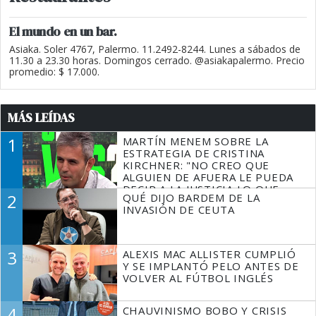
El mundo en un bar.
Asiaka. Soler 4767, Palermo. 11.2492-8244. Lunes a sábados de
11.30 a 23.30 horas. Domingos cerrado. @asiakapalermo. Precio
promedio: $ 17.000.
MÁS LEÍDAS
1
MARTÍN MENEM SOBRE LA
ESTRATEGIA DE CRISTINA
KIRCHNER: "NO CREO QUE
ALGUIEN DE AFUERA LE PUEDA
DECIR A LA JUSTICIA LO QUE
2
QUÉ DIJO BARDEM DE LA
TIENE QUE HACER"
INVASIÓN DE CEUTA
3
ALEXIS MAC ALLISTER CUMPLIÓ
Y SE IMPLANTÓ PELO ANTES DE
VOLVER AL FÚTBOL INGLÉS
4
CHAUVINISMO BOBO Y CRISIS