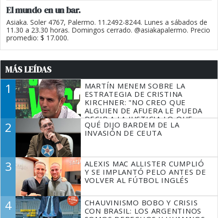
El mundo en un bar.
Asiaka. Soler 4767, Palermo. 11.2492-8244. Lunes a sábados de
11.30 a 23.30 horas. Domingos cerrado. @asiakapalermo. Precio
promedio: $ 17.000.
MÁS LEÍDAS
1
MARTÍN MENEM SOBRE LA
ESTRATEGIA DE CRISTINA
KIRCHNER: "NO CREO QUE
ALGUIEN DE AFUERA LE PUEDA
DECIR A LA JUSTICIA LO QUE
2
QUÉ DIJO BARDEM DE LA
TIENE QUE HACER"
INVASIÓN DE CEUTA
3
ALEXIS MAC ALLISTER CUMPLIÓ
Y SE IMPLANTÓ PELO ANTES DE
VOLVER AL FÚTBOL INGLÉS
4
CHAUVINISMO BOBO Y CRISIS
CON BRASIL: LOS ARGENTINOS