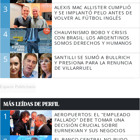
3
ALEXIS MAC ALLISTER CUMPLIÓ
Y SE IMPLANTÓ PELO ANTES DE
VOLVER AL FÚTBOL INGLÉS
4
CHAUVINISMO BOBO Y CRISIS
CON BRASIL: LOS ARGENTINOS
SOMOS DERECHOS Y HUMANOS
5
SANTILLI SE SUMÓ A BULLRICH
Y PRESIONA PARA LA RENUNCIA
DE VILLARRUEL
Espacio Publicitario
MÁS LEÍDAS DE PERFIL
1
AEROPUERTOS: EL "EMPLEADO
FALLADO" DEBE TOMAR UNA
DECISIÓN CRUCIAL SOBRE
EURNEKIAN Y SUS NEGOCIOS
EL BANCO CENTRAL NO PUDO