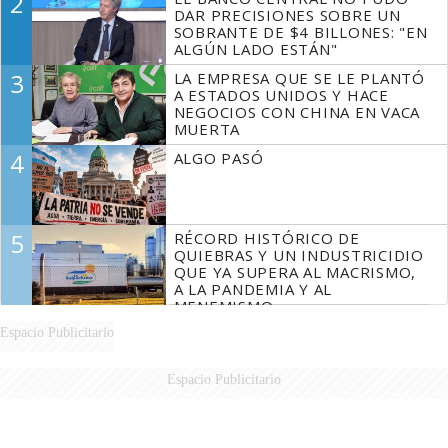
2
DAR PRECISIONES SOBRE UN
SOBRANTE DE $4 BILLONES: "EN
ALGÚN LADO ESTÁN"
3
LA EMPRESA QUE SE LE PLANTÓ
A ESTADOS UNIDOS Y HACE
NEGOCIOS CON CHINA EN VACA
MUERTA
4
ALGO PASÓ
5
RÉCORD HISTÓRICO DE
QUIEBRAS Y UN INDUSTRICIDIO
QUE YA SUPERA AL MACRISMO,
A LA PANDEMIA Y AL
MENEMISMO
Espacio Publicitario
Espacio Publicitario