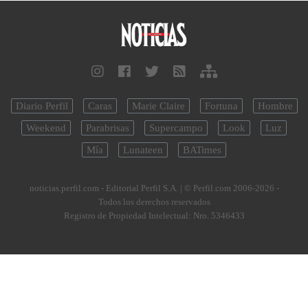
Diario Perfil
Caras
Marie Claire
Fortuna
Hombre
Weekend
Parabrisas
Supercampo
Look
Luz
Mía
Lunateen
BATimes
noticias.perfil.com - Editorial Perfil S.A.
| © Perfil.com 2006-2026 -
Todos los derechos reservados
Registro de Propiedad Intelectual: Nro. 5346433