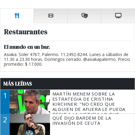
Restaurantes
El mundo en un bar.
Asiaka. Soler 4767, Palermo. 11.2492-8244. Lunes a sábados de
11.30 a 23.30 horas. Domingos cerrado. @asiakapalermo. Precio
promedio: $ 17.000.
MÁS LEÍDAS
1
MARTÍN MENEM SOBRE LA
ESTRATEGIA DE CRISTINA
KIRCHNER: "NO CREO QUE
ALGUIEN DE AFUERA LE PUEDA
DECIR A LA JUSTICIA LO QUE
2
QUÉ DIJO BARDEM DE LA
TIENE QUE HACER"
INVASIÓN DE CEUTA