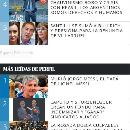
4
CHAUVINISMO BOBO Y CRISIS
CON BRASIL: LOS ARGENTINOS
SOMOS DERECHOS Y HUMANOS
5
SANTILLI SE SUMÓ A BULLRICH
Y PRESIONA PARA LA RENUNCIA
DE VILLARRUEL
Espacio Publicitario
MÁS LEÍDAS DE PERFIL
1
MURIÓ JORGE MESSI, EL PAPÁ
DE LIONEL MESSI
2
CAPUTO Y STURZENEGGER
CREAN UN FONDO PARA
INDEMNIZAR Y “GANAR”
SINDICATOS ALIADOS
3
LA ROSADA BUSCA CULPABLES
DESPUÉS DE LA DERROTA EN EL