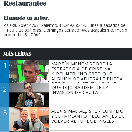
Restaurantes
El mundo en un bar.
Asiaka. Soler 4767, Palermo. 11.2492-8244. Lunes a sábados de
11.30 a 23.30 horas. Domingos cerrado. @asiakapalermo. Precio
promedio: $ 17.000.
MÁS LEÍDAS
1
MARTÍN MENEM SOBRE LA
ESTRATEGIA DE CRISTINA
KIRCHNER: "NO CREO QUE
ALGUIEN DE AFUERA LE PUEDA
DECIR A LA JUSTICIA LO QUE
2
QUÉ DIJO BARDEM DE LA
TIENE QUE HACER"
INVASIÓN DE CEUTA
3
ALEXIS MAC ALLISTER CUMPLIÓ
Y SE IMPLANTÓ PELO ANTES DE
VOLVER AL FÚTBOL INGLÉS