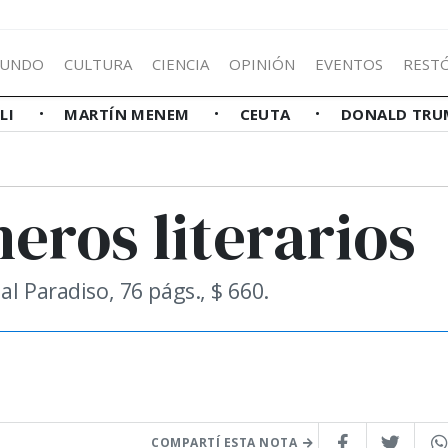
UNDO
CULTURA
CIENCIA
OPINIÓN
EVENTOS
REST
LLI
MARTÍN MENEM
CEUTA
DONALD TRU
eros literarios
l Paradiso, 76 págs., $ 660.
COMPARTÍ ESTA NOTA