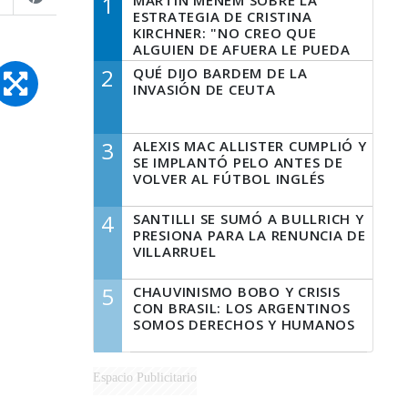
1
MARTÍN MENEM SOBRE LA
ESTRATEGIA DE CRISTINA
KIRCHNER: "NO CREO QUE
ALGUIEN DE AFUERA LE PUEDA
DECIR A LA JUSTICIA LO QUE
2
QUÉ DIJO BARDEM DE LA
TIENE QUE HACER"
INVASIÓN DE CEUTA
3
ALEXIS MAC ALLISTER CUMPLIÓ Y
SE IMPLANTÓ PELO ANTES DE
VOLVER AL FÚTBOL INGLÉS
4
SANTILLI SE SUMÓ A BULLRICH Y
PRESIONA PARA LA RENUNCIA DE
VILLARRUEL
5
CHAUVINISMO BOBO Y CRISIS
CON BRASIL: LOS ARGENTINOS
SOMOS DERECHOS Y HUMANOS
Espacio Publicitario