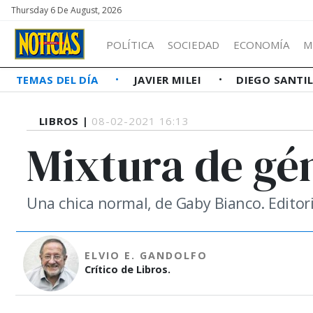
Thursday 6 De August, 2026
POLÍTICA
SOCIEDAD
ECONOMÍA
M
TEMAS DEL DÍA
JAVIER MILEI
DIEGO SANTI
LIBROS |
08-02-2021 16:13
Mixtura de gén
Una chica normal, de Gaby Bianco. Editoria
ELVIO E. GANDOLFO
Crítico de Libros.