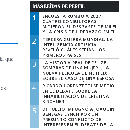
MÁS LEÍDAS DE PERFIL
1
ENCUESTA RUMBO A 2027:
CUATRO CONSULTORAS
MIDIERON EL DESGASTE DE MILEI
Y LA CRISIS DE LIDERAZGO EN EL
PERONISMO
2
TERCERA GUERRA MUNDIAL: LA
INTELIGENCIA ARTIFICIAL
REVELÓ CUÁLES SERÍAN LOS
PRIMEROS PAÍSES
la que
LATINOAMERICANOS EN SER
3
LA HISTORIA REAL DE "ELIZE:
DERROTADOS
SOMBRAS DE UNA MUJER", LA
NUEVA PELÍCULA DE NETFLIX
SOBRE EL CASO DE UNA ESPOSA
QUE DESCUARTIZÓ A SU
4
RICARDO LORENZETTI SE METIÓ
 es
MARIDO
EN EL DEBATE SOBRE LA
INHABILITACIÓN DE CRISTINA
KIRCHNER
5
DI TULLIO IMPUGNÓ A JOAQUÍN
BENEGAS LYNCH POR UN
PRESUNTO CONFLICTO DE
INTERESES EN EL DEBATE DE LA
LEY DE TIERRAS