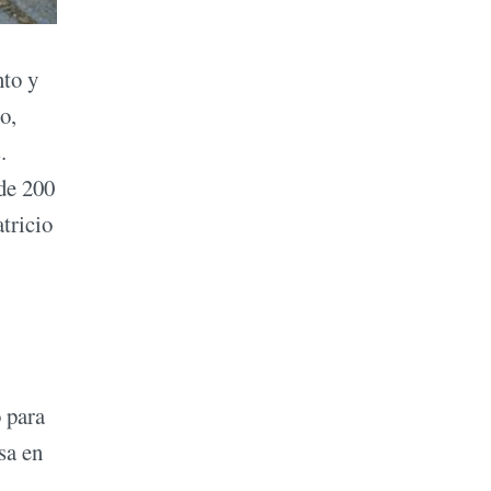
nto y
o,
.
de 200
tricio
o para
osa en