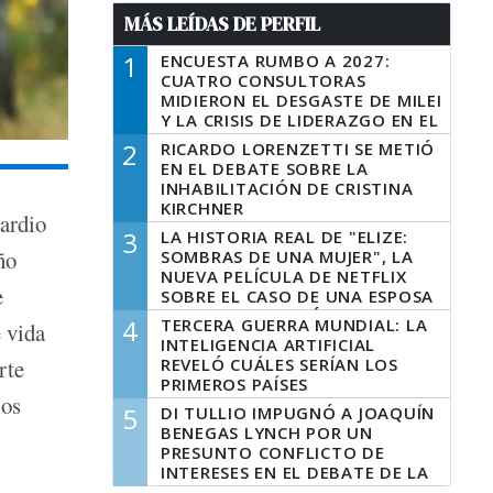
MÁS LEÍDAS DE PERFIL
1
ENCUESTA RUMBO A 2027:
CUATRO CONSULTORAS
MIDIERON EL DESGASTE DE MILEI
Y LA CRISIS DE LIDERAZGO EN EL
PERONISMO
2
RICARDO LORENZETTI SE METIÓ
EN EL DEBATE SOBRE LA
INHABILITACIÓN DE CRISTINA
KIRCHNER
ardio
3
LA HISTORIA REAL DE "ELIZE:
ño
SOMBRAS DE UNA MUJER", LA
NUEVA PELÍCULA DE NETFLIX
e
SOBRE EL CASO DE UNA ESPOSA
QUE DESCUARTIZÓ A SU
4
TERCERA GUERRA MUNDIAL: LA
e vida
MARIDO
INTELIGENCIA ARTIFICIAL
REVELÓ CUÁLES SERÍAN LOS
rte
PRIMEROS PAÍSES
los
LATINOAMERICANOS EN SER
5
DI TULLIO IMPUGNÓ A JOAQUÍN
DERROTADOS
BENEGAS LYNCH POR UN
PRESUNTO CONFLICTO DE
INTERESES EN EL DEBATE DE LA
LEY DE TIERRAS