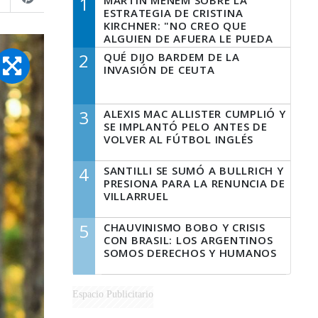
1
MARTÍN MENEM SOBRE LA
ESTRATEGIA DE CRISTINA
KIRCHNER: "NO CREO QUE
ALGUIEN DE AFUERA LE PUEDA
DECIR A LA JUSTICIA LO QUE
2
QUÉ DIJO BARDEM DE LA
TIENE QUE HACER"
INVASIÓN DE CEUTA
3
ALEXIS MAC ALLISTER CUMPLIÓ Y
SE IMPLANTÓ PELO ANTES DE
VOLVER AL FÚTBOL INGLÉS
4
SANTILLI SE SUMÓ A BULLRICH Y
PRESIONA PARA LA RENUNCIA DE
VILLARRUEL
5
CHAUVINISMO BOBO Y CRISIS
CON BRASIL: LOS ARGENTINOS
SOMOS DERECHOS Y HUMANOS
Espacio Publicitario