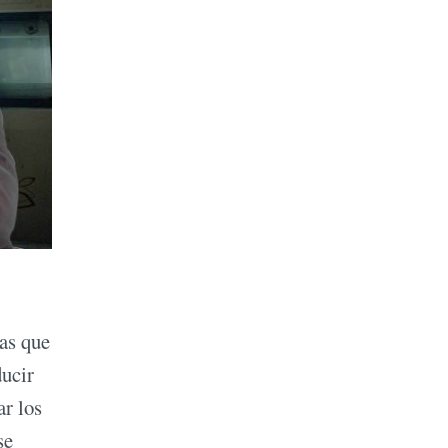
mas que
ducir
ar los
se