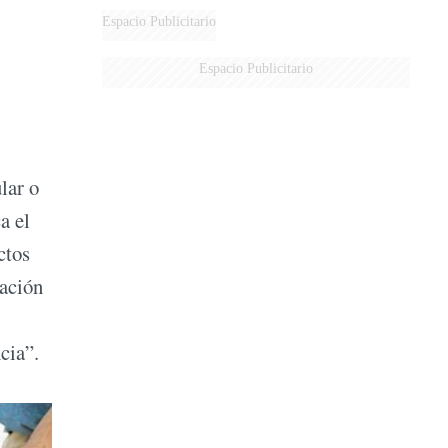
Espacio Publicitario
Espacio Publicitario
lar o
a el
ctos
lación
cia”.