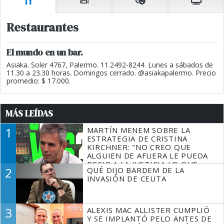
Restaurantes
El mundo en un bar.
Asiaka. Soler 4767, Palermo. 11.2492-8244. Lunes a sábados de
11.30 a 23.30 horas. Domingos cerrado. @asiakapalermo. Precio
promedio: $ 17.000.
MÁS LEÍDAS
1
MARTÍN MENEM SOBRE LA
ESTRATEGIA DE CRISTINA
KIRCHNER: "NO CREO QUE
ALGUIEN DE AFUERA LE PUEDA
DECIR A LA JUSTICIA LO QUE
2
QUÉ DIJO BARDEM DE LA
TIENE QUE HACER"
INVASIÓN DE CEUTA
3
ALEXIS MAC ALLISTER CUMPLIÓ
Y SE IMPLANTÓ PELO ANTES DE