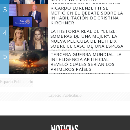
LIDERAZGO EN EL PERONISMO
3
RICARDO LORENZETTI SE
METIÓ EN EL DEBATE SOBRE LA
INHABILITACIÓN DE CRISTINA
KIRCHNER
4
LA HISTORIA REAL DE "ELIZE:
SOMBRAS DE UNA MUJER", LA
NUEVA PELÍCULA DE NETFLIX
SOBRE EL CASO DE UNA ESPOSA
QUE DESCUARTIZÓ A SU
5
TERCERA GUERRA MUNDIAL: LA
MARIDO
INTELIGENCIA ARTIFICIAL
REVELÓ CUÁLES SERÍAN LOS
PRIMEROS PAÍSES
LATINOAMERICANOS EN SER
DERROTADOS
Espacio Publicitario
Espacio Publicitario