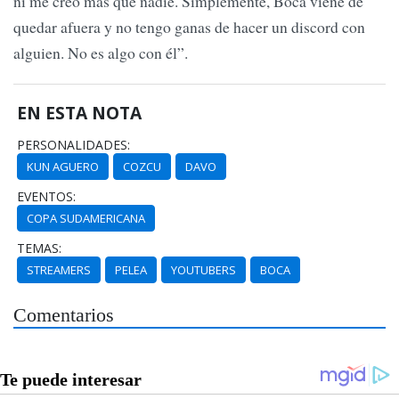
ni me creo más que nadie. Simplemente, Boca viene de
quedar afuera y no tengo ganas de hacer un discord con
alguien. No es algo con él”.
EN ESTA NOTA
PERSONALIDADES:
KUN AGUERO
COZCU
DAVO
EVENTOS:
COPA SUDAMERICANA
TEMAS:
STREAMERS
PELEA
YOUTUBERS
BOCA
Comentarios