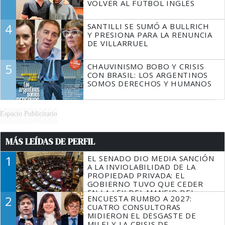
VOLVER AL FÚTBOL INGLÉS
4
SANTILLI SE SUMÓ A BULLRICH
Y PRESIONA PARA LA RENUNCIA
DE VILLARRUEL
5
CHAUVINISMO BOBO Y CRISIS
CON BRASIL: LOS ARGENTINOS
SOMOS DERECHOS Y HUMANOS
Espacio Publicitario
MÁS LEÍDAS DE PERFIL
1
EL SENADO DIO MEDIA SANCIÓN
A LA INVIOLABILIDAD DE LA
PROPIEDAD PRIVADA: EL
GOBIERNO TUVO QUE CEDER
EN LA LEY DEL MANEJO DEL
2
ENCUESTA RUMBO A 2027:
FUEGO
CUATRO CONSULTORAS
MIDIERON EL DESGASTE DE
MILEI Y LA CRISIS DE