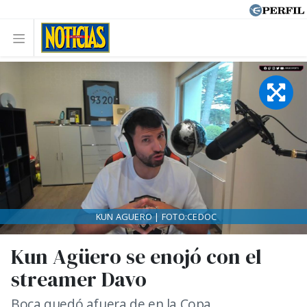
KUN AGUERO | FOTO:CEDOC
Kun Agüero se enojó con el
streamer Davo
Boca quedó afuera de en la Copa