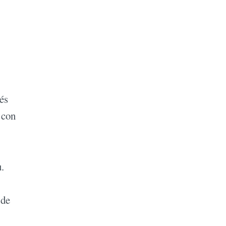
és
 con
.
 de