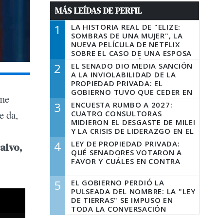
MÁS LEÍDAS DE PERFIL
1
LA HISTORIA REAL DE "ELIZE:
SOMBRAS DE UNA MUJER", LA
NUEVA PELÍCULA DE NETFLIX
SOBRE EL CASO DE UNA ESPOSA
QUE DESCUARTIZÓ A SU
2
EL SENADO DIO MEDIA SANCIÓN
MARIDO
A LA INVIOLABILIDAD DE LA
PROPIEDAD PRIVADA: EL
GOBIERNO TUVO QUE CEDER EN
 me
LA LEY DEL MANEJO DEL FUEGO
3
ENCUESTA RUMBO A 2027:
e da,
CUATRO CONSULTORAS
MIDIERON EL DESGASTE DE MILEI
Y LA CRISIS DE LIDERAZGO EN EL
PERONISMO
4
LEY DE PROPIEDAD PRIVADA:
alvo,
QUÉ SENADORES VOTARON A
FAVOR Y CUÁLES EN CONTRA
5
EL GOBIERNO PERDIÓ LA
PULSEADA DEL NOMBRE: LA "LEY
DE TIERRAS" SE IMPUSO EN
TODA LA CONVERSACIÓN
DIGITAL