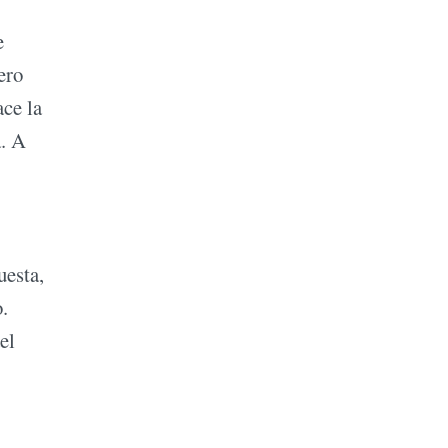
e
ero
ace la
a. A
uesta,
.
el