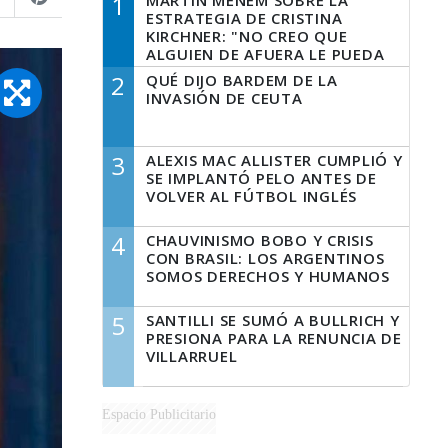
1
MARTÍN MENEM SOBRE LA
ESTRATEGIA DE CRISTINA
KIRCHNER: "NO CREO QUE
ALGUIEN DE AFUERA LE PUEDA
DECIR A LA JUSTICIA LO QUE
2
QUÉ DIJO BARDEM DE LA
TIENE QUE HACER"
INVASIÓN DE CEUTA
3
ALEXIS MAC ALLISTER CUMPLIÓ Y
SE IMPLANTÓ PELO ANTES DE
VOLVER AL FÚTBOL INGLÉS
4
CHAUVINISMO BOBO Y CRISIS
CON BRASIL: LOS ARGENTINOS
SOMOS DERECHOS Y HUMANOS
5
SANTILLI SE SUMÓ A BULLRICH Y
PRESIONA PARA LA RENUNCIA DE
VILLARRUEL
Espacio Publicitario