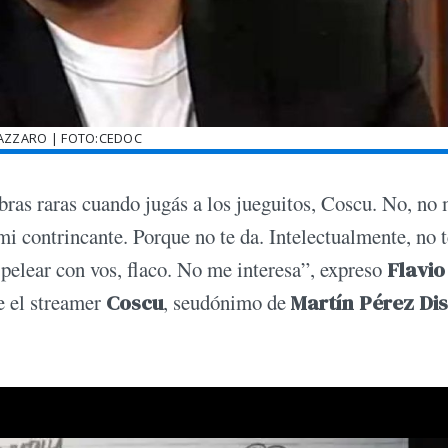
 AZZARO | FOTO:CEDOC
abras raras cuando jugás a los jueguitos, Coscu. No, no
i contrincante. Porque no te da. Intelectualmente, no t
 pelear con vos, flaco. No me interesa”, expreso
Flavio
e el streamer
Coscu
, seudónimo de
Martín Pérez Dis