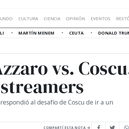
UNDO
CULTURA
CIENCIA
OPINIÓN
EVENTOS
REST
LLI
MARTÍN MENEM
CEUTA
DONALD TRU
Azzaro vs. Coscu
s streamers
 respondió al desafío de Coscu de ir a un
COMPARTÍ ESTA NOTA