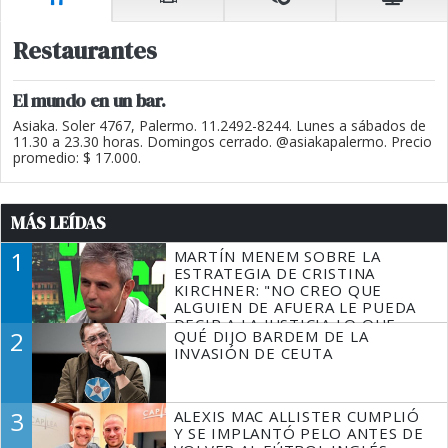
Restaurantes
El mundo en un bar.
Asiaka. Soler 4767, Palermo. 11.2492-8244. Lunes a sábados de
11.30 a 23.30 horas. Domingos cerrado. @asiakapalermo. Precio
promedio: $ 17.000.
MÁS LEÍDAS
1
MARTÍN MENEM SOBRE LA
ESTRATEGIA DE CRISTINA
KIRCHNER: "NO CREO QUE
ALGUIEN DE AFUERA LE PUEDA
DECIR A LA JUSTICIA LO QUE
2
QUÉ DIJO BARDEM DE LA
TIENE QUE HACER"
INVASIÓN DE CEUTA
3
ALEXIS MAC ALLISTER CUMPLIÓ
Y SE IMPLANTÓ PELO ANTES DE