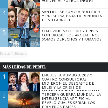
VOLVER AL FÚTBOL INGLÉS
4
SANTILLI SE SUMÓ A BULLRICH
Y PRESIONA PARA LA RENUNCIA
DE VILLARRUEL
5
CHAUVINISMO BOBO Y CRISIS
CON BRASIL: LOS ARGENTINOS
SOMOS DERECHOS Y HUMANOS
Espacio Publicitario
MÁS LEÍDAS DE PERFIL
1
ENCUESTA RUMBO A 2027:
CUATRO CONSULTORAS
MIDIERON EL DESGASTE DE
MILEI Y LA CRISIS DE
LIDERAZGO EN EL PERONISMO
2
TERCERA GUERRA MUNDIAL: LA
INTELIGENCIA ARTIFICIAL
REVELÓ CUÁLES SERÍAN LOS
PRIMEROS PAÍSES