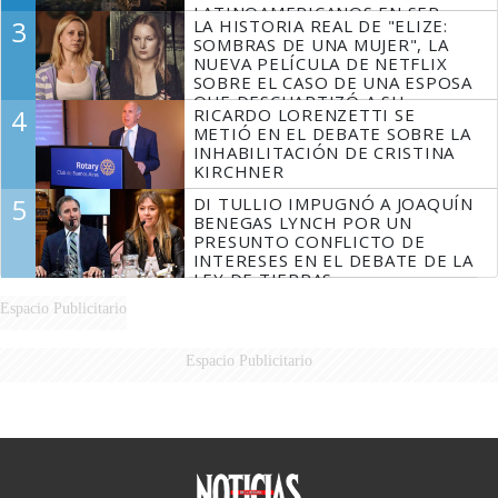
LATINOAMERICANOS EN SER
3
LA HISTORIA REAL DE "ELIZE:
DERROTADOS
SOMBRAS DE UNA MUJER", LA
NUEVA PELÍCULA DE NETFLIX
SOBRE EL CASO DE UNA ESPOSA
QUE DESCUARTIZÓ A SU
4
RICARDO LORENZETTI SE
MARIDO
METIÓ EN EL DEBATE SOBRE LA
INHABILITACIÓN DE CRISTINA
KIRCHNER
5
DI TULLIO IMPUGNÓ A JOAQUÍN
BENEGAS LYNCH POR UN
PRESUNTO CONFLICTO DE
INTERESES EN EL DEBATE DE LA
LEY DE TIERRAS
Espacio Publicitario
Espacio Publicitario