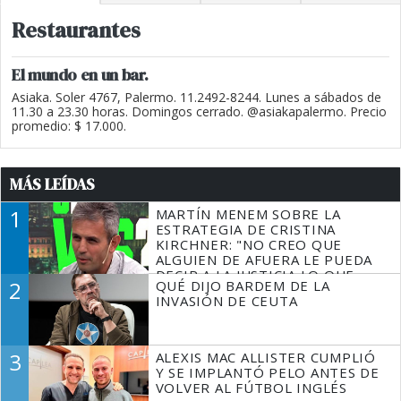
Restaurantes
El mundo en un bar.
Asiaka. Soler 4767, Palermo. 11.2492-8244. Lunes a sábados de
11.30 a 23.30 horas. Domingos cerrado. @asiakapalermo. Precio
promedio: $ 17.000.
MÁS LEÍDAS
1
MARTÍN MENEM SOBRE LA
ESTRATEGIA DE CRISTINA
KIRCHNER: "NO CREO QUE
ALGUIEN DE AFUERA LE PUEDA
DECIR A LA JUSTICIA LO QUE
2
QUÉ DIJO BARDEM DE LA
TIENE QUE HACER"
INVASIÓN DE CEUTA
3
ALEXIS MAC ALLISTER CUMPLIÓ
Y SE IMPLANTÓ PELO ANTES DE
VOLVER AL FÚTBOL INGLÉS