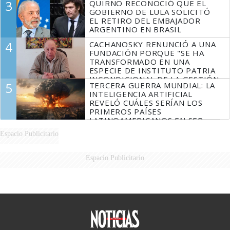
3
QUIRNO RECONOCIÓ QUE EL
MARIDO
GOBIERNO DE LULA SOLICITÓ
EL RETIRO DEL EMBAJADOR
ARGENTINO EN BRASIL
4
CACHANOSKY RENUNCIÓ A UNA
FUNDACIÓN PORQUE "SE HA
TRANSFORMADO EN UNA
ESPECIE DE INSTITUTO PATRIA
INCONDICIONAL DE LA GESTIÓN
5
TERCERA GUERRA MUNDIAL: LA
DE MILEI"
INTELIGENCIA ARTIFICIAL
REVELÓ CUÁLES SERÍAN LOS
PRIMEROS PAÍSES
LATINOAMERICANOS EN SER
DERROTADOS
Espacio Publicitario
Espacio Publicitario