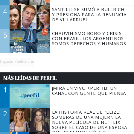
4
SANTILLI SE SUMÓ A BULLRICH
Y PRESIONA PARA LA RENUNCIA
DE VILLARRUEL
5
CHAUVINISMO BOBO Y CRISIS
CON BRASIL: LOS ARGENTINOS
SOMOS DERECHOS Y HUMANOS
Espacio Publicitario
MÁS LEÍDAS DE PERFIL
1
¡MIRÁ EN VIVO +PERFIL!: UN
CANAL CON GENTE QUE PIENSA
2
LA HISTORIA REAL DE "ELIZE:
SOMBRAS DE UNA MUJER", LA
NUEVA PELÍCULA DE NETFLIX
SOBRE EL CASO DE UNA ESPOSA
QUE DESCUARTIZÓ A SU