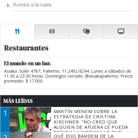
Rumbo a la nada
Restaurantes
El mundo en un bar.
Asiaka. Soler 4767, Palermo. 11.2492-8244. Lunes a sábados de
11.30 a 23.30 horas. Domingos cerrado. @asiakapalermo. Precio
promedio: $ 17.000.
MÁS LEÍDAS
1
MARTÍN MENEM SOBRE LA
ESTRATEGIA DE CRISTINA
KIRCHNER: "NO CREO QUE
ALGUIEN DE AFUERA LE PUEDA
DECIR A LA JUSTICIA LO QUE
2
QUÉ DIJO BARDEM DE LA
TIENE QUE HACER"