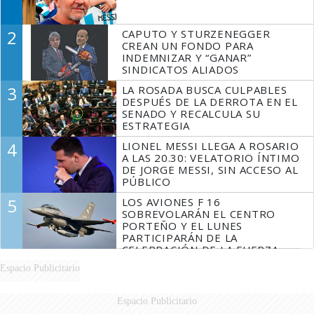
2
CAPUTO Y STURZENEGGER
CREAN UN FONDO PARA
INDEMNIZAR Y “GANAR”
SINDICATOS ALIADOS
3
LA ROSADA BUSCA CULPABLES
DESPUÉS DE LA DERROTA EN EL
SENADO Y RECALCULA SU
ESTRATEGIA
4
LIONEL MESSI LLEGA A ROSARIO
A LAS 20.30: VELATORIO ÍNTIMO
DE JORGE MESSI, SIN ACCESO AL
PÚBLICO
5
LOS AVIONES F 16
SOBREVOLARÁN EL CENTRO
PORTEÑO Y EL LUNES
PARTICIPARÁN DE LA
CELEBRACIÓN DE LA FUERZA
AÉREA
Espacio Publicitario
Espacio Publicitario