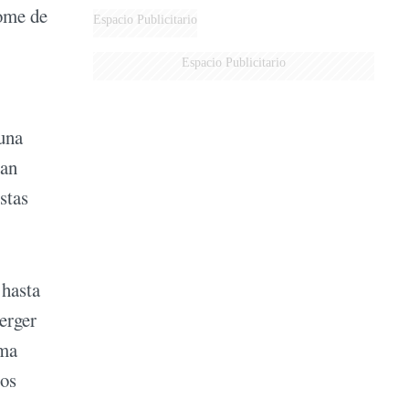
rome de
Espacio Publicitario
Espacio Publicitario
 una
ran
stas
 hasta
erger
ema
tos