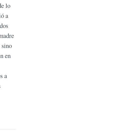
de lo
ió a
ados
 madre
 sino
en en
s a
s