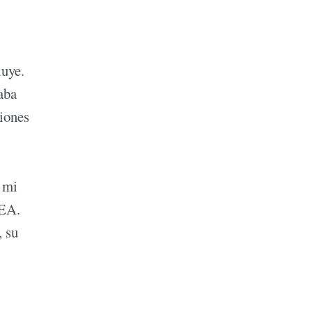
luye.
aba
ciones
e mi
TEA.
, su