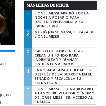
MÁS LEÍDAS DE PERFIL
1
LIONEL MESSI ARRIBÓ POR LA
NOCHE A ROSARIO PARA
DESPEDIR EN FAMILIA A SU
PADRE JORGE
2
MURIÓ JORGE MESSI, EL PAPÁ DE
LIONEL MESSI
3
CAPUTO Y STURZENEGGER
CREAN UN FONDO PARA
INDEMNIZAR Y “GANAR”
son
SINDICATOS ALIADOS
4
LA ROSADA BUSCA CULPABLES
DESPUÉS DE LA DERROTA EN EL
SENADO Y RECALCULA SU
ESTRATEGIA
5
LIONEL MESSI LLEGA A ROSARIO
A LAS 20.30: VELATORIO ÍNTIMO
jo, no
DE JORGE MESSI, SIN ACCESO AL
ta
PÚBLICO