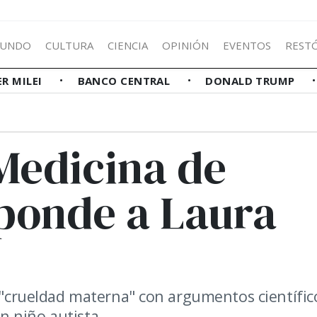
UNDO
CULTURA
CIENCIA
OPINIÓN
EVENTOS
REST
ER MILEI
BANCO CENTRAL
DONALD TRUMP
Medicina de
sponde a Laura
a "crueldad materna" con argumentos científic
n niño autista.