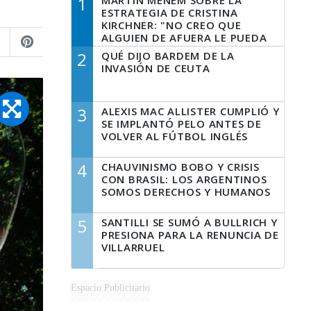
1
MARTÍN MENEM SOBRE LA
ESTRATEGIA DE CRISTINA
KIRCHNER: "NO CREO QUE
ALGUIEN DE AFUERA LE PUEDA
DECIR A LA JUSTICIA LO QUE
2
QUÉ DIJO BARDEM DE LA
TIENE QUE HACER"
INVASIÓN DE CEUTA
3
ALEXIS MAC ALLISTER CUMPLIÓ Y
SE IMPLANTÓ PELO ANTES DE
VOLVER AL FÚTBOL INGLÉS
4
CHAUVINISMO BOBO Y CRISIS
CON BRASIL: LOS ARGENTINOS
SOMOS DERECHOS Y HUMANOS
5
SANTILLI SE SUMÓ A BULLRICH Y
PRESIONA PARA LA RENUNCIA DE
VILLARRUEL
Espacio Publicitario