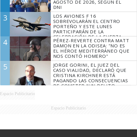
AGOSTO DE 2026, SEGÚN EL
DNI
3
LOS AVIONES F 16
SOBREVOLARÁN EL CENTRO
PORTEÑO Y ESTE LUNES
PARTICIPARÁN DE LA
CELEBRACIÓN DE LA FUERZA
4
PÉREZ-REVERTE CONTRA MATT
AÉREA
DAMON EN LA ODISEA: "NO ES
EL HÉROE MEDITERRÁNEO QUE
NOS CONTÓ HOMERO"
5
JORGE GORINI, EL JUEZ DEL
CASO VIALIDAD, DECLARÓ QUE
CRISTINA KIRCHNER ESTÁ
PAGANDO LAS CONSECUENCIAS
DE COMETER "UN DELITO
COMPROBADO"
Espacio Publicitario
Espacio Publicitario