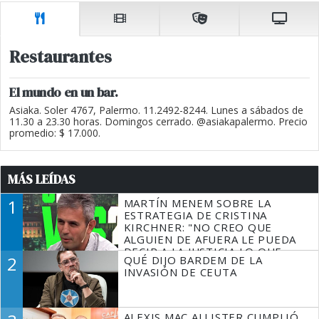
Restaurantes
El mundo en un bar.
Asiaka. Soler 4767, Palermo. 11.2492-8244. Lunes a sábados de
11.30 a 23.30 horas. Domingos cerrado. @asiakapalermo. Precio
promedio: $ 17.000.
MÁS LEÍDAS
1
MARTÍN MENEM SOBRE LA
ESTRATEGIA DE CRISTINA
KIRCHNER: "NO CREO QUE
ALGUIEN DE AFUERA LE PUEDA
DECIR A LA JUSTICIA LO QUE
2
QUÉ DIJO BARDEM DE LA
TIENE QUE HACER"
INVASIÓN DE CEUTA
ALEXIS MAC ALLISTER CUMPLIÓ