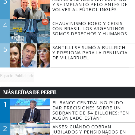
3
Y SE IMPLANTÓ PELO ANTES DE
VOLVER AL FÚTBOL INGLÉS
4
CHAUVINISMO BOBO Y CRISIS
CON BRASIL: LOS ARGENTINOS
SOMOS DERECHOS Y HUMANOS
5
SANTILLI SE SUMÓ A BULLRICH
Y PRESIONA PARA LA RENUNCIA
DE VILLARRUEL
Espacio Publicitario
MÁS LEÍDAS DE PERFIL
1
EL BANCO CENTRAL NO PUDO
DAR PRECISIONES SOBRE UN
SOBRANTE DE $4 BILLONES: "EN
ALGÚN LADO ESTÁN"
2
ANSES: CUÁNDO COBRAN
JUBILADOS Y PENSIONADOS EN