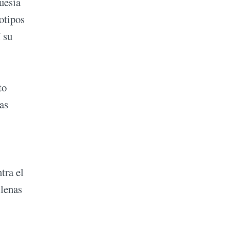
uesía
eotipos
 su
to
as
tra el
llenas