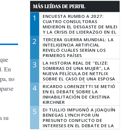
MÁS LEÍDAS DE PERFIL
1
ENCUESTA RUMBO A 2027:
CUATRO CONSULTORAS
MIDIERON EL DESGASTE DE MILEI
Y LA CRISIS DE LIDERAZGO EN EL
PERONISMO
2
TERCERA GUERRA MUNDIAL: LA
INTELIGENCIA ARTIFICIAL
REVELÓ CUÁLES SERÍAN LOS
PRIMEROS PAÍSES
 que
LATINOAMERICANOS EN SER
3
LA HISTORIA REAL DE "ELIZE:
DERROTADOS
l. En
SOMBRAS DE UNA MUJER", LA
NUEVA PELÍCULA DE NETFLIX
opa, no
SOBRE EL CASO DE UNA ESPOSA
QUE DESCUARTIZÓ A SU
4
RICARDO LORENZETTI SE METIÓ
uparse
MARIDO
EN EL DEBATE SOBRE LA
INHABILITACIÓN DE CRISTINA
KIRCHNER
5
DI TULLIO IMPUGNÓ A JOAQUÍN
BENEGAS LYNCH POR UN
a su
PRESUNTO CONFLICTO DE
INTERESES EN EL DEBATE DE LA
LEY DE TIERRAS