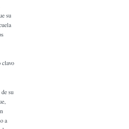
ue su
cuela
os
 clavo
 de su
ue,
en
do a