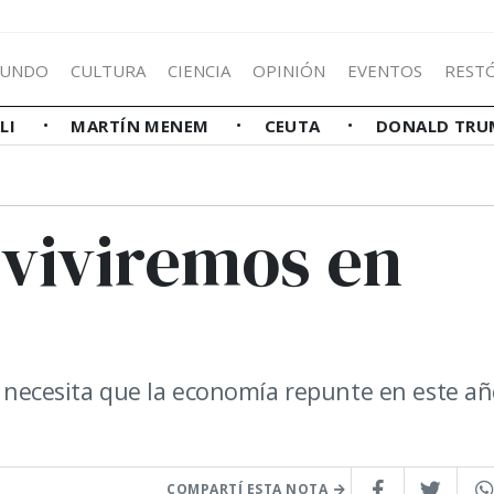
UNDO
CULTURA
CIENCIA
OPINIÓN
EVENTOS
REST
LLI
MARTÍN MENEM
CEUTA
DONALD TRU
 viviremos en
te necesita que la economía repunte en este a
COMPARTÍ ESTA NOTA