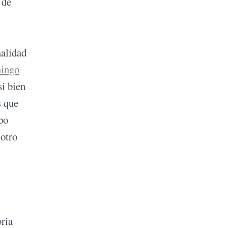
 de
malidad
ingo
i bien
s que
po
 otro
oria