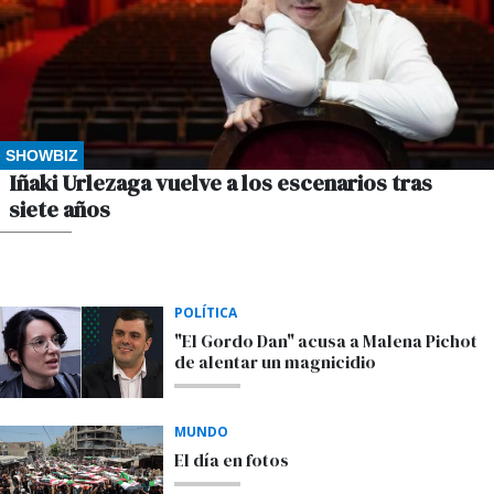
SHOWBIZ
Iñaki Urlezaga vuelve a los escenarios tras
siete años
POR M.S.
POLÍTICA
"El Gordo Dan" acusa a Malena Pichot
de alentar un magnicidio
MUNDO
El día en fotos