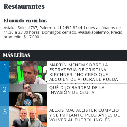
Restaurantes
El mundo en un bar.
Asiaka. Soler 4767, Palermo. 11.2492-8244. Lunes a sábados de
11.30 a 23.30 horas. Domingos cerrado. @asiakapalermo. Precio
promedio: $ 17.000.
MÁS LEÍDAS
1
MARTÍN MENEM SOBRE LA
ESTRATEGIA DE CRISTINA
KIRCHNER: "NO CREO QUE
ALGUIEN DE AFUERA LE PUEDA
DECIR A LA JUSTICIA LO QUE
2
QUÉ DIJO BARDEM DE LA
TIENE QUE HACER"
INVASIÓN DE CEUTA
3
ALEXIS MAC ALLISTER CUMPLIÓ
Y SE IMPLANTÓ PELO ANTES DE
VOLVER AL FÚTBOL INGLÉS