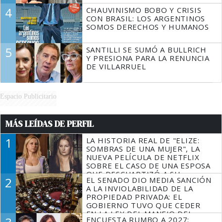
4
CHAUVINISMO BOBO Y CRISIS
CON BRASIL: LOS ARGENTINOS
SOMOS DERECHOS Y HUMANOS
5
SANTILLI SE SUMÓ A BULLRICH
Y PRESIONA PARA LA RENUNCIA
DE VILLARRUEL
Espacio Publicitario
MÁS LEÍDAS DE PERFIL
1
LA HISTORIA REAL DE "ELIZE:
SOMBRAS DE UNA MUJER", LA
NUEVA PELÍCULA DE NETFLIX
SOBRE EL CASO DE UNA ESPOSA
QUE DESCUARTIZÓ A SU
2
EL SENADO DIO MEDIA SANCIÓN
MARIDO
A LA INVIOLABILIDAD DE LA
PROPIEDAD PRIVADA: EL
GOBIERNO TUVO QUE CEDER
EN LA LEY DEL MANEJO DEL
ENCUESTA RUMBO A 2027:
FUEGO