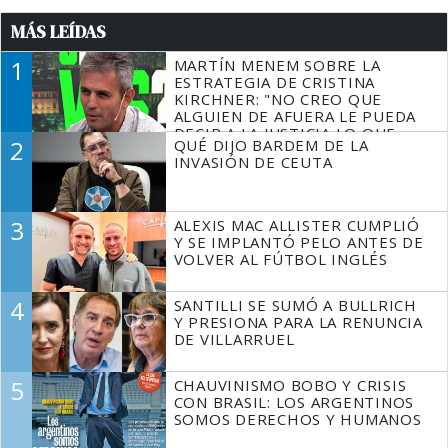
MÁS LEÍDAS
1
MARTÍN MENEM SOBRE LA
ESTRATEGIA DE CRISTINA
KIRCHNER: "NO CREO QUE
ALGUIEN DE AFUERA LE PUEDA
DECIR A LA JUSTICIA LO QUE
2
QUÉ DIJO BARDEM DE LA
TIENE QUE HACER"
INVASIÓN DE CEUTA
3
ALEXIS MAC ALLISTER CUMPLIÓ
Y SE IMPLANTÓ PELO ANTES DE
VOLVER AL FÚTBOL INGLÉS
4
SANTILLI SE SUMÓ A BULLRICH
Y PRESIONA PARA LA RENUNCIA
DE VILLARRUEL
5
CHAUVINISMO BOBO Y CRISIS
CON BRASIL: LOS ARGENTINOS
SOMOS DERECHOS Y HUMANOS