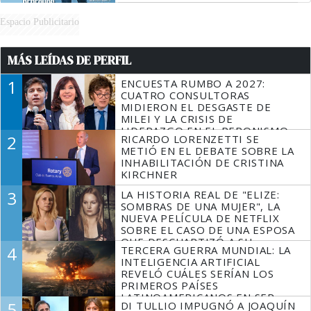
Espacio Publicitario
MÁS LEÍDAS DE PERFIL
1
ENCUESTA RUMBO A 2027:
CUATRO CONSULTORAS
MIDIERON EL DESGASTE DE
MILEI Y LA CRISIS DE
LIDERAZGO EN EL PERONISMO
2
RICARDO LORENZETTI SE
METIÓ EN EL DEBATE SOBRE LA
INHABILITACIÓN DE CRISTINA
KIRCHNER
3
LA HISTORIA REAL DE "ELIZE:
SOMBRAS DE UNA MUJER", LA
NUEVA PELÍCULA DE NETFLIX
SOBRE EL CASO DE UNA ESPOSA
QUE DESCUARTIZÓ A SU
4
TERCERA GUERRA MUNDIAL: LA
MARIDO
INTELIGENCIA ARTIFICIAL
REVELÓ CUÁLES SERÍAN LOS
PRIMEROS PAÍSES
LATINOAMERICANOS EN SER
5
DI TULLIO IMPUGNÓ A JOAQUÍN
DERROTADOS