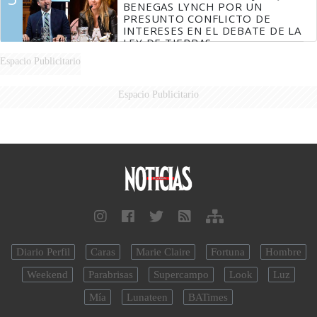
BENEGAS LYNCH POR UN
PRESUNTO CONFLICTO DE
INTERESES EN EL DEBATE DE LA
LEY DE TIERRAS
Espacio Publicitario
Espacio Publicitario
Diario Perfil
Caras
Marie Claire
Fortuna
Hombre
Weekend
Parabrisas
Supercampo
Look
Luz
Mía
Lunateen
BATimes