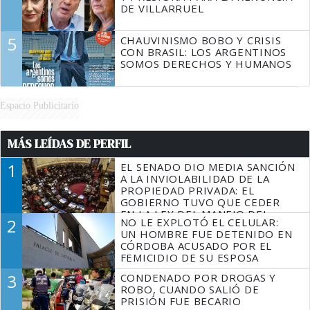
DE VILLARRUEL
5
CHAUVINISMO BOBO Y CRISIS
CON BRASIL: LOS ARGENTINOS
SOMOS DERECHOS Y HUMANOS
Espacio Publicitario
MÁS LEÍDAS DE PERFIL
1
EL SENADO DIO MEDIA SANCIÓN
A LA INVIOLABILIDAD DE LA
PROPIEDAD PRIVADA: EL
GOBIERNO TUVO QUE CEDER
EN LA LEY DEL MANEJO DEL
2
NO LE EXPLOTÓ EL CELULAR:
FUEGO
UN HOMBRE FUE DETENIDO EN
CÓRDOBA ACUSADO POR EL
FEMICIDIO DE SU ESPOSA
3
CONDENADO POR DROGAS Y
ROBO, CUANDO SALIÓ DE
PRISIÓN FUE BECARIO