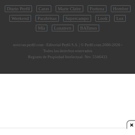
Diario Perfil
Caras
Marie Claire
Fortuna
Hombre
Weekend
Parabrisas
Supercampo
Look
Luz
Mía
Lunateen
BATimes
noticias.perfil.com - Editorial Perfil S.A.
| © Perfil.com 2006-2026 -
Todos los derechos reservados
Registro de Propiedad Intelectual: Nro. 5346433