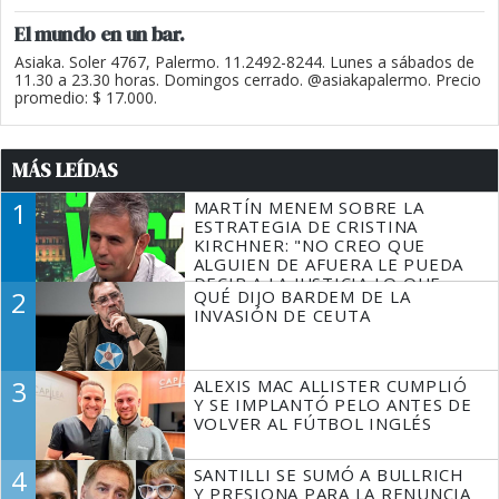
El mundo en un bar.
Asiaka. Soler 4767, Palermo. 11.2492-8244. Lunes a sábados de
11.30 a 23.30 horas. Domingos cerrado. @asiakapalermo. Precio
promedio: $ 17.000.
MÁS LEÍDAS
1
MARTÍN MENEM SOBRE LA
ESTRATEGIA DE CRISTINA
KIRCHNER: "NO CREO QUE
ALGUIEN DE AFUERA LE PUEDA
DECIR A LA JUSTICIA LO QUE
2
QUÉ DIJO BARDEM DE LA
TIENE QUE HACER"
INVASIÓN DE CEUTA
3
ALEXIS MAC ALLISTER CUMPLIÓ
Y SE IMPLANTÓ PELO ANTES DE
VOLVER AL FÚTBOL INGLÉS
4
SANTILLI SE SUMÓ A BULLRICH
Y PRESIONA PARA LA RENUNCIA