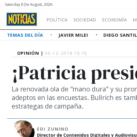
Saturday 8 De August, 2026
POLÍTICA
SOCIEDAD
ECONOMÍA
M
TEMAS DEL DÍA
JAVIER MILEI
DIEGO SANTI
OPINIÓN |
06-12-2018 18:18
¡Patricia pres
La renovada ola de "mano dura" y su prom
adeptos en las encuestas. Bullrich es ta
estrategas de campaña.
EDI ZUNINO
Director de Contenidos Digitales y Audiovisua