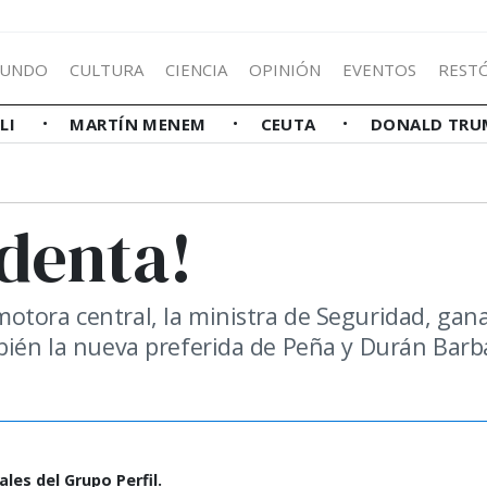
UNDO
CULTURA
CIENCIA
OPINIÓN
EVENTOS
REST
LLI
MARTÍN MENEM
CEUTA
DONALD TRU
identa!
otora central, la ministra de Seguridad, gan
mbién la nueva preferida de Peña y Durán Barb
les del Grupo Perfil.