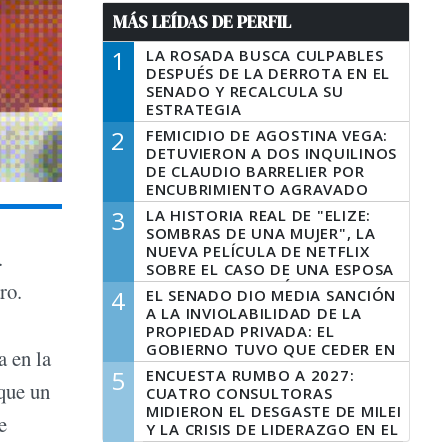
MÁS LEÍDAS DE PERFIL
1
LA ROSADA BUSCA CULPABLES
DESPUÉS DE LA DERROTA EN EL
SENADO Y RECALCULA SU
ESTRATEGIA
2
FEMICIDIO DE AGOSTINA VEGA:
DETUVIERON A DOS INQUILINOS
DE CLAUDIO BARRELIER POR
ENCUBRIMIENTO AGRAVADO
3
LA HISTORIA REAL DE "ELIZE:
SOMBRAS DE UNA MUJER", LA
NUEVA PELÍCULA DE NETFLIX
.
SOBRE EL CASO DE UNA ESPOSA
QUE DESCUARTIZÓ A SU
ro.
4
EL SENADO DIO MEDIA SANCIÓN
MARIDO
A LA INVIOLABILIDAD DE LA
PROPIEDAD PRIVADA: EL
GOBIERNO TUVO QUE CEDER EN
a en la
LA LEY DEL MANEJO DEL FUEGO
5
ENCUESTA RUMBO A 2027:
 que un
CUATRO CONSULTORAS
MIDIERON EL DESGASTE DE MILEI
e
Y LA CRISIS DE LIDERAZGO EN EL
PERONISMO