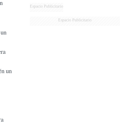
en
Espacio Publicitario
Espacio Publicitario
 un
era
én un
ra