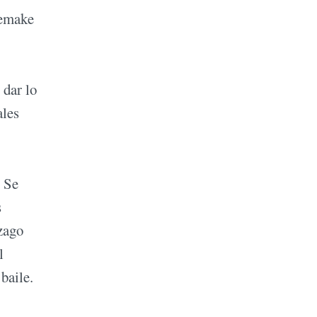
remake
 dar lo
ales
. Se
s
zago
l
baile.