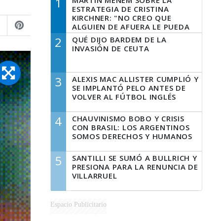
1
MARTÍN MENEM SOBRE LA
ESTRATEGIA DE CRISTINA
KIRCHNER: "NO CREO QUE
ALGUIEN DE AFUERA LE PUEDA
DECIR A LA JUSTICIA LO QUE
2
QUÉ DIJO BARDEM DE LA
TIENE QUE HACER"
INVASIÓN DE CEUTA
3
ALEXIS MAC ALLISTER CUMPLIÓ Y
SE IMPLANTÓ PELO ANTES DE
VOLVER AL FÚTBOL INGLÉS
4
CHAUVINISMO BOBO Y CRISIS
CON BRASIL: LOS ARGENTINOS
SOMOS DERECHOS Y HUMANOS
5
SANTILLI SE SUMÓ A BULLRICH Y
PRESIONA PARA LA RENUNCIA DE
VILLARRUEL
Espacio Publicitario