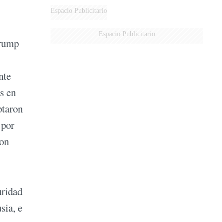
Espacio Publicitario
Espacio Publicitario
Trump
nte
s en
ptaron
 por
con
uridad
sia, e