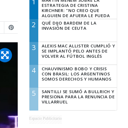
1
MARTÍN MENEM SOBRE LA
ESTRATEGIA DE CRISTINA
KIRCHNER: "NO CREO QUE
ALGUIEN DE AFUERA LE PUEDA
DECIR A LA JUSTICIA LO QUE
2
QUÉ DIJO BARDEM DE LA
TIENE QUE HACER"
INVASIÓN DE CEUTA
3
ALEXIS MAC ALLISTER CUMPLIÓ Y
SE IMPLANTÓ PELO ANTES DE
VOLVER AL FÚTBOL INGLÉS
4
CHAUVINISMO BOBO Y CRISIS
CON BRASIL: LOS ARGENTINOS
SOMOS DERECHOS Y HUMANOS
5
SANTILLI SE SUMÓ A BULLRICH Y
PRESIONA PARA LA RENUNCIA DE
VILLARRUEL
Espacio Publicitario