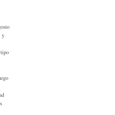
gosto
l y
 tipo
uego
ad
s