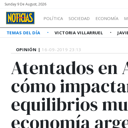
Sunday 9 De August, 2026
POLÍTICA
SOCIEDAD
ECONOMÍA
M
TEMAS DEL DÍA
VICTORIA VILLARRUEL
JAVI
OPINIÓN |
16-09-2019 23:13
Atentados en 
cómo impactan
equilibrios mu
economía arge