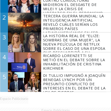
CUATRO CONSULTORAS
MIDIERON EL DESGASTE DE
MILEI Y LA CRISIS DE
LIDERAZGO EN EL PERONISMO
2
TERCERA GUERRA MUNDIAL: LA
INTELIGENCIA ARTIFICIAL
REVELÓ CUÁLES SERÍAN LOS
PRIMEROS PAÍSES
LATINOAMERICANOS EN SER
3
LA HISTORIA REAL DE "ELIZE:
DERROTADOS
SOMBRAS DE UNA MUJER", LA
NUEVA PELÍCULA DE NETFLIX
SOBRE EL CASO DE UNA ESPOSA
QUE DESCUARTIZÓ A SU
4
RICARDO LORENZETTI SE
MARIDO
METIÓ EN EL DEBATE SOBRE LA
INHABILITACIÓN DE CRISTINA
KIRCHNER
5
DI TULLIO IMPUGNÓ A JOAQUÍN
BENEGAS LYNCH POR UN
PRESUNTO CONFLICTO DE
INTERESES EN EL DEBATE DE LA
LEY DE TIERRAS
Espacio Publicitario
Espacio Publicitario