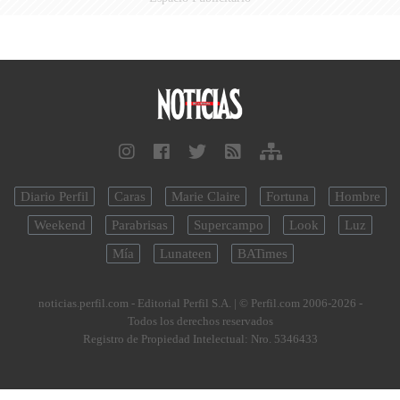
Diario Perfil
Caras
Marie Claire
Fortuna
Hombre
Weekend
Parabrisas
Supercampo
Look
Luz
Mía
Lunateen
BATimes
noticias.perfil.com - Editorial Perfil S.A.
| © Perfil.com 2006-2026 -
Todos los derechos reservados
Registro de Propiedad Intelectual: Nro. 5346433