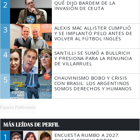
2
QUÉ DIJO BARDEM DE LA
TIENE QUE HACER"
INVASIÓN DE CEUTA
3
ALEXIS MAC ALLISTER CUMPLIÓ
Y SE IMPLANTÓ PELO ANTES DE
VOLVER AL FÚTBOL INGLÉS
4
SANTILLI SE SUMÓ A BULLRICH
Y PRESIONA PARA LA RENUNCIA
DE VILLARRUEL
5
CHAUVINISMO BOBO Y CRISIS
CON BRASIL: LOS ARGENTINOS
SOMOS DERECHOS Y HUMANOS
Espacio Publicitario
MÁS LEÍDAS DE PERFIL
1
ENCUESTA RUMBO A 2027: