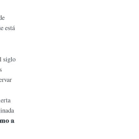
de
ue está
l siglo
s
ervar
ierta
tinada
imo a