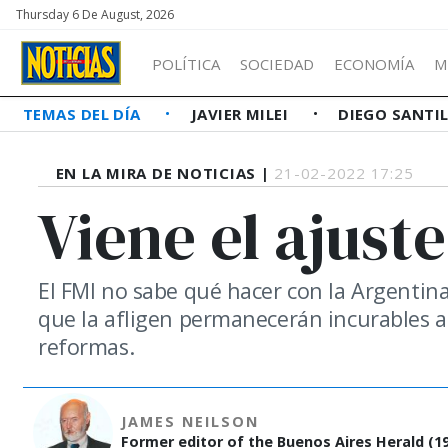
Thursday 6 De August, 2026
POLÍTICA
SOCIEDAD
ECONOMÍA
M
TEMAS DEL DÍA
JAVIER MILEI
DIEGO SANTI
EN LA MIRA DE NOTICIAS |
21-02-2022 17:25
Viene el ajust
El FMI no sabe qué hacer con la Argentina
que la afligen permanecerán incurables 
reformas.
JAMES NEILSON
Former editor of the Buenos Aires Herald (19