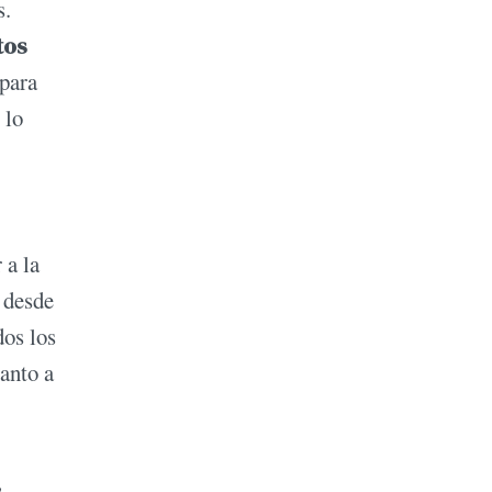
s.
tos
 para
 lo
 a la
 desde
dos los
anto a
,