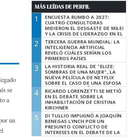
MÁS LEÍDAS DE PERFIL
1
ENCUESTA RUMBO A 2027:
CUATRO CONSULTORAS
MIDIERON EL DESGASTE DE MILEI
Y LA CRISIS DE LIDERAZGO EN EL
PERONISMO
2
TERCERA GUERRA MUNDIAL: LA
INTELIGENCIA ARTIFICIAL
REVELÓ CUÁLES SERÍAN LOS
PRIMEROS PAÍSES
LATINOAMERICANOS EN SER
3
LA HISTORIA REAL DE "ELIZE:
DERROTADOS
SOMBRAS DE UNA MUJER", LA
NUEVA PELÍCULA DE NETFLIX
llegado
SOBRE EL CASO DE UNA ESPOSA
QUE DESCUARTIZÓ A SU
ís se
4
RICARDO LORENZETTI SE METIÓ
MARIDO
EN EL DEBATE SOBRE LA
to a
INHABILITACIÓN DE CRISTINA
KIRCHNER
5
DI TULLIO IMPUGNÓ A JOAQUÍN
 por un
BENEGAS LYNCH POR UN
PRESUNTO CONFLICTO DE
el
INTERESES EN EL DEBATE DE LA
LEY DE TIERRAS