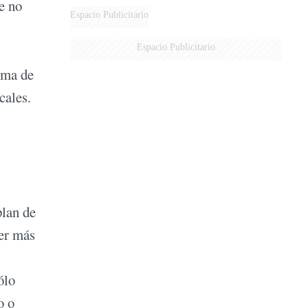
e no
Espacio Publicitario
Espacio Publicitario
ima de
cales.
plan de
ser más
ólo
o o