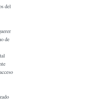
os del
querer
no de
tal
nte
 acceso
izado