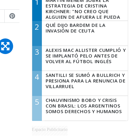
1
MARTÍN MENEM SOBRE LA
ESTRATEGIA DE CRISTINA
KIRCHNER: "NO CREO QUE
ALGUIEN DE AFUERA LE PUEDA
DECIR A LA JUSTICIA LO QUE
2
QUÉ DIJO BARDEM DE LA
TIENE QUE HACER"
INVASIÓN DE CEUTA
3
ALEXIS MAC ALLISTER CUMPLIÓ Y
SE IMPLANTÓ PELO ANTES DE
VOLVER AL FÚTBOL INGLÉS
4
SANTILLI SE SUMÓ A BULLRICH Y
PRESIONA PARA LA RENUNCIA DE
VILLARRUEL
5
CHAUVINISMO BOBO Y CRISIS
CON BRASIL: LOS ARGENTINOS
SOMOS DERECHOS Y HUMANOS
Espacio Publicitario