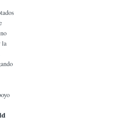
otados
e
 no
 la
l
gando
poyo
ld