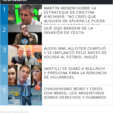
1
MARTÍN MENEM SOBRE LA
ESTRATEGIA DE CRISTINA
KIRCHNER: "NO CREO QUE
ALGUIEN DE AFUERA LE PUEDA
DECIR A LA JUSTICIA LO QUE
2
QUÉ DIJO BARDEM DE LA
TIENE QUE HACER"
INVASIÓN DE CEUTA
3
ALEXIS MAC ALLISTER CUMPLIÓ
Y SE IMPLANTÓ PELO ANTES DE
VOLVER AL FÚTBOL INGLÉS
4
SANTILLI SE SUMÓ A BULLRICH
Y PRESIONA PARA LA RENUNCIA
DE VILLARRUEL
5
CHAUVINISMO BOBO Y CRISIS
CON BRASIL: LOS ARGENTINOS
SOMOS DERECHOS Y HUMANOS
Espacio Publicitario