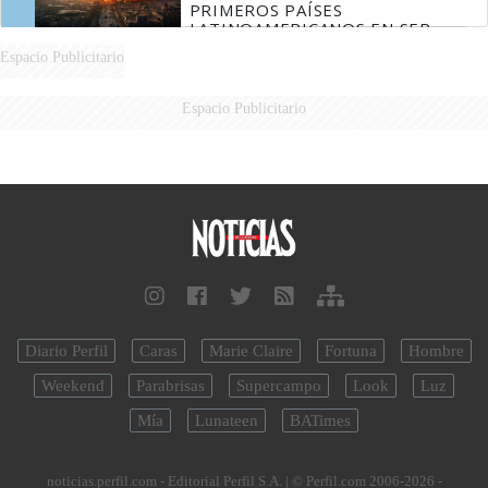
PRIMEROS PAÍSES
LATINOAMERICANOS EN SER
DERROTADOS
Espacio Publicitario
Espacio Publicitario
Diario Perfil
Caras
Marie Claire
Fortuna
Hombre
Weekend
Parabrisas
Supercampo
Look
Luz
Mía
Lunateen
BATimes
noticias.perfil.com - Editorial Perfil S.A.
| © Perfil.com 2006-2026 -