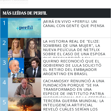
MÁS LEÍDAS DE PERFIL
1
¡MIRÁ EN VIVO +PERFIL!: UN
CANAL CON GENTE QUE PIENSA
2
LA HISTORIA REAL DE "ELIZE:
SOMBRAS DE UNA MUJER", LA
NUEVA PELÍCULA DE NETFLIX
SOBRE EL CASO DE UNA ESPOSA
QUE DESCUARTIZÓ A SU
3
QUIRNO RECONOCIÓ QUE EL
MARIDO
GOBIERNO DE LULA SOLICITÓ
EL RETIRO DEL EMBAJADOR
ARGENTINO EN BRASIL
4
CACHANOSKY RENUNCIÓ A UNA
FUNDACIÓN PORQUE "SE HA
TRANSFORMADO EN UNA
ESPECIE DE INSTITUTO PATRIA
INCONDICIONAL DE LA GESTIÓN
5
TERCERA GUERRA MUNDIAL: LA
DE MILEI"
INTELIGENCIA ARTIFICIAL
REVELÓ CUÁLES SERÍAN LOS