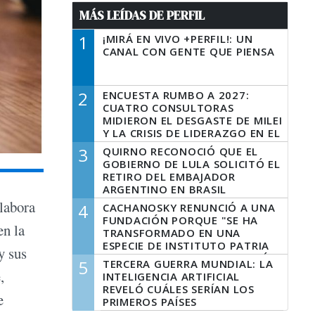
MÁS LEÍDAS DE PERFIL
1
¡MIRÁ EN VIVO +PERFIL!: UN
CANAL CON GENTE QUE PIENSA
2
ENCUESTA RUMBO A 2027:
CUATRO CONSULTORAS
MIDIERON EL DESGASTE DE MILEI
Y LA CRISIS DE LIDERAZGO EN EL
PERONISMO
3
QUIRNO RECONOCIÓ QUE EL
GOBIERNO DE LULA SOLICITÓ EL
RETIRO DEL EMBAJADOR
ARGENTINO EN BRASIL
elabora
4
CACHANOSKY RENUNCIÓ A UNA
FUNDACIÓN PORQUE "SE HA
en la
TRANSFORMADO EN UNA
ESPECIE DE INSTITUTO PATRIA
y sus
INCONDICIONAL DE LA GESTIÓN
5
TERCERA GUERRA MUNDIAL: LA
DE MILEI"
,
INTELIGENCIA ARTIFICIAL
REVELÓ CUÁLES SERÍAN LOS
e
PRIMEROS PAÍSES
LATINOAMERICANOS EN SER