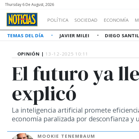
Thursday 6 De August, 2026
POLÍTICA
SOCIEDAD
ECONOMÍA
M
TEMAS DEL DÍA
JAVIER MILEI
DIEGO SANTI
OPINIÓN |
13-12-2025 10:11
El futuro ya ll
explicó
La inteligencia artificial promete eficien
economía paralizada por desconfianza y 
MOOKIE TENEMBAUM