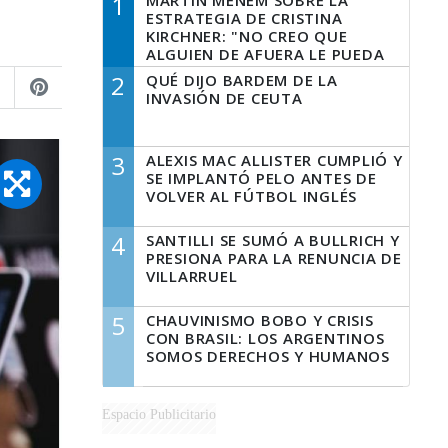
1
MARTÍN MENEM SOBRE LA
ESTRATEGIA DE CRISTINA
KIRCHNER: "NO CREO QUE
ALGUIEN DE AFUERA LE PUEDA
DECIR A LA JUSTICIA LO QUE
2
QUÉ DIJO BARDEM DE LA
TIENE QUE HACER"
INVASIÓN DE CEUTA
3
ALEXIS MAC ALLISTER CUMPLIÓ Y
SE IMPLANTÓ PELO ANTES DE
VOLVER AL FÚTBOL INGLÉS
4
SANTILLI SE SUMÓ A BULLRICH Y
PRESIONA PARA LA RENUNCIA DE
VILLARRUEL
5
CHAUVINISMO BOBO Y CRISIS
CON BRASIL: LOS ARGENTINOS
SOMOS DERECHOS Y HUMANOS
Espacio Publicitario