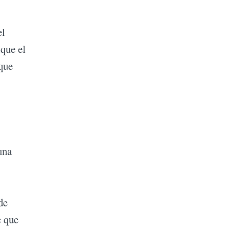
el
ique el
que
una
de
e que