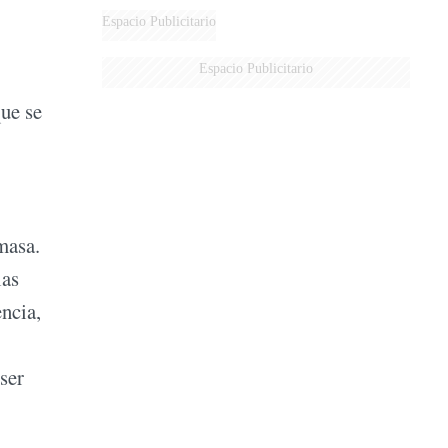
DERROTADOS
Espacio Publicitario
Espacio Publicitario
que se
masa.
las
ncia,
ser