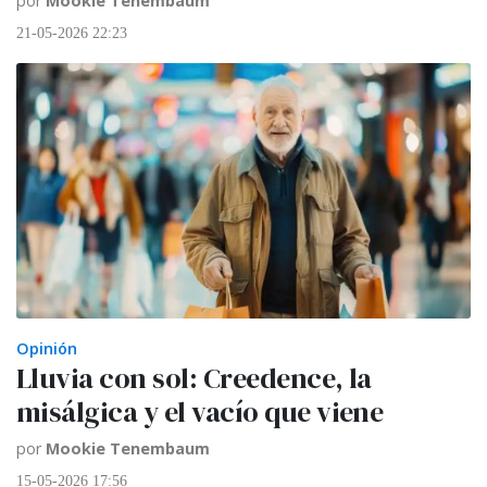
por
Mookie Tenembaum
21-05-2026 22:23
Opinión
Lluvia con sol: Creedence, la
misálgica y el vacío que viene
por
Mookie Tenembaum
15-05-2026 17:56