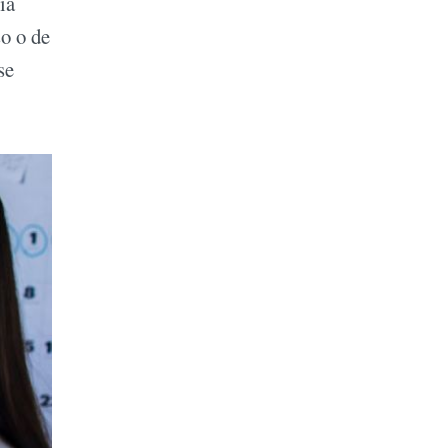
ia
o o de
se