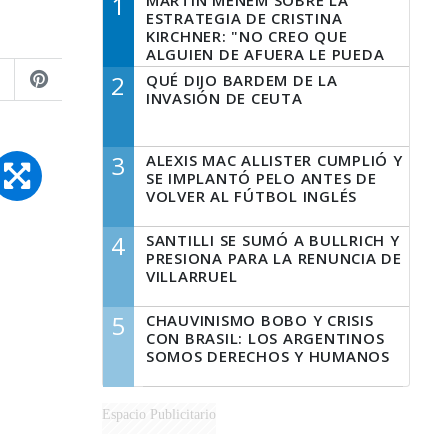
1
MARTÍN MENEM SOBRE LA
ESTRATEGIA DE CRISTINA
KIRCHNER: "NO CREO QUE
ALGUIEN DE AFUERA LE PUEDA
DECIR A LA JUSTICIA LO QUE
2
QUÉ DIJO BARDEM DE LA
TIENE QUE HACER"
INVASIÓN DE CEUTA
3
ALEXIS MAC ALLISTER CUMPLIÓ Y
SE IMPLANTÓ PELO ANTES DE
VOLVER AL FÚTBOL INGLÉS
4
SANTILLI SE SUMÓ A BULLRICH Y
PRESIONA PARA LA RENUNCIA DE
VILLARRUEL
5
CHAUVINISMO BOBO Y CRISIS
CON BRASIL: LOS ARGENTINOS
SOMOS DERECHOS Y HUMANOS
Espacio Publicitario