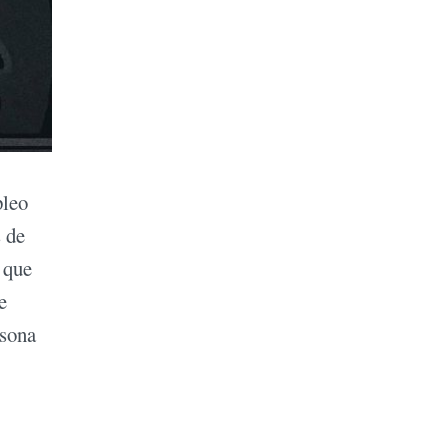
pleo
 de
 que
e
rsona