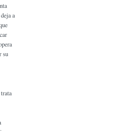
nta
 deja a
 que
car
opera
r su
trata
a