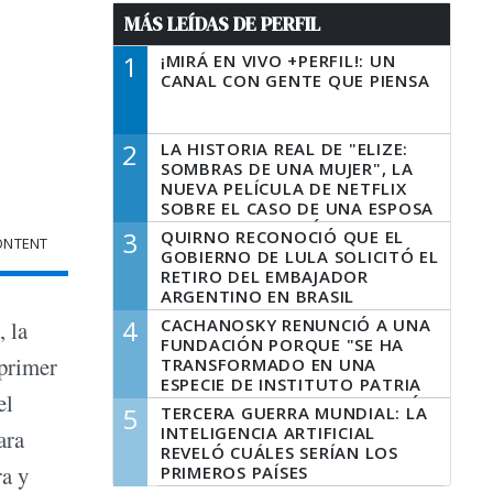
MÁS LEÍDAS DE PERFIL
1
¡MIRÁ EN VIVO +PERFIL!: UN
CANAL CON GENTE QUE PIENSA
2
LA HISTORIA REAL DE "ELIZE:
SOMBRAS DE UNA MUJER", LA
NUEVA PELÍCULA DE NETFLIX
SOBRE EL CASO DE UNA ESPOSA
QUE DESCUARTIZÓ A SU
3
QUIRNO RECONOCIÓ QUE EL
ONTENT
MARIDO
GOBIERNO DE LULA SOLICITÓ EL
RETIRO DEL EMBAJADOR
ARGENTINO EN BRASIL
4
CACHANOSKY RENUNCIÓ A UNA
, la
FUNDACIÓN PORQUE "SE HA
 primer
TRANSFORMADO EN UNA
ESPECIE DE INSTITUTO PATRIA
el
INCONDICIONAL DE LA GESTIÓN
5
TERCERA GUERRA MUNDIAL: LA
DE MILEI"
INTELIGENCIA ARTIFICIAL
ara
REVELÓ CUÁLES SERÍAN LOS
ra y
PRIMEROS PAÍSES
LATINOAMERICANOS EN SER