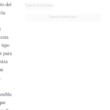
to del
DERROTADOS
Espacio Publicitario
cía.
Espacio Publicitario
e
 esta
 tipo
r para
niza
un
.
osible
que