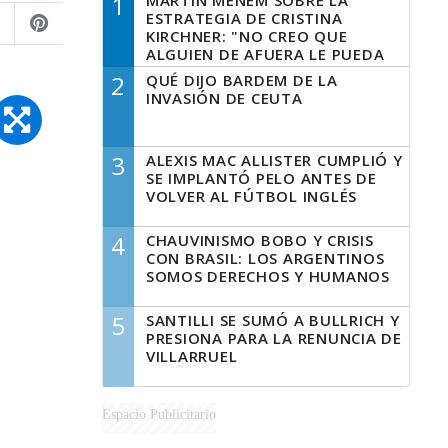
1
MARTÍN MENEM SOBRE LA
ESTRATEGIA DE CRISTINA
KIRCHNER: "NO CREO QUE
ALGUIEN DE AFUERA LE PUEDA
DECIR A LA JUSTICIA LO QUE
2
QUÉ DIJO BARDEM DE LA
TIENE QUE HACER"
INVASIÓN DE CEUTA
3
ALEXIS MAC ALLISTER CUMPLIÓ Y
SE IMPLANTÓ PELO ANTES DE
VOLVER AL FÚTBOL INGLÉS
4
CHAUVINISMO BOBO Y CRISIS
CON BRASIL: LOS ARGENTINOS
SOMOS DERECHOS Y HUMANOS
5
SANTILLI SE SUMÓ A BULLRICH Y
PRESIONA PARA LA RENUNCIA DE
VILLARRUEL
Espacio Publicitario