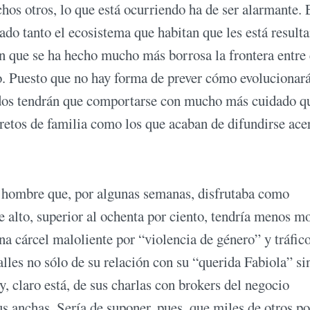
hos otros, lo que está ocurriendo ha de ser alarmante. 
ado tanto el ecosistema que habitan que les está result
en que se ha hecho mucho más borrosa la frontera entre 
co. Puesto que no hay forma de prever cómo evolucionará
 todos tendrán que comportarse con mucho más cuidado q
cretos de familia como los que acaban de difundirse ace
el hombre que, por algunas semanas, disfrutaba como
e alto, superior al ochenta por ciento, tendría menos m
na cárcel maloliente por “violencia de género” y tráfic
lles no sólo de su relación con su “querida Fabiola” si
, claro está, de sus charlas con brokers del negocio
us anchas. Sería de suponer, pues, que miles de otros po