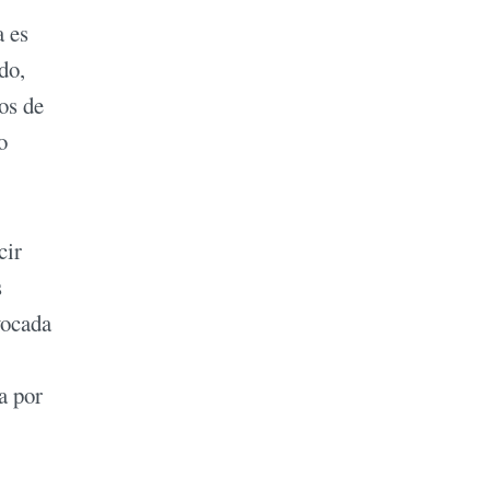
a es
do,
os de
o
cir
s
vocada
a por