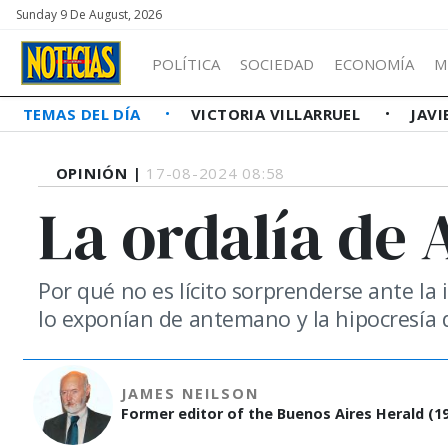
Sunday 9 De August, 2026
POLÍTICA
SOCIEDAD
ECONOMÍA
M
TEMAS DEL DÍA
VICTORIA VILLARRUEL
JAVI
OPINIÓN |
17-08-2024 08:58
La ordalía de 
Por qué no es lícito sorprenderse ante la
lo exponían de antemano y la hipocresía 
JAMES NEILSON
Former editor of the Buenos Aires Herald (19