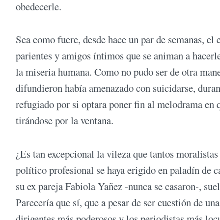
obedecerle.
Sea como fuere, desde hace un par de semanas, el 
parientes y amigos íntimos que se animan a hacerl
la miseria humana. Como no pudo ser de otra manera
difundieron había amenazado con suicidarse, durant
refugiado por si optara poner fin al melodrama en 
tirándose por la ventana.
¿Es tan excepcional la vileza que tantos moralista
político profesional se haya erigido en paladín de 
su ex pareja Fabiola Yañez -nunca se casaron-, suele
Parecería que sí, que a pesar de ser cuestión de un
dirigentes más poderosos y los periodistas más loc