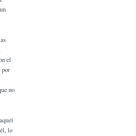
 un
las
a
on el
 por
que no
 aquel
él, lo