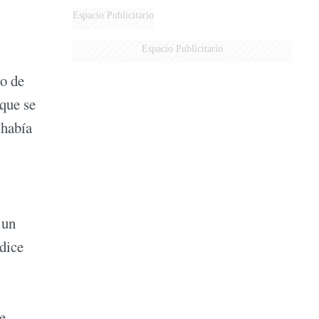
Espacio Publicitario
Espacio Publicitario
mo de
 que se
 había
 un
 dice
e