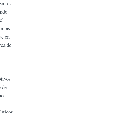
En los
ando
el
n las
ue en
rca de
otivos
o de
no
líticos