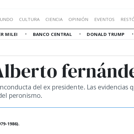
UNDO
CULTURA
CIENCIA
OPINIÓN
EVENTOS
REST
ER MILEI
BANCO CENTRAL
DONALD TRUMP
Alberto fernánd
 inconducta del ex presidente. Las evidencias 
del peronismo.
79-1986).