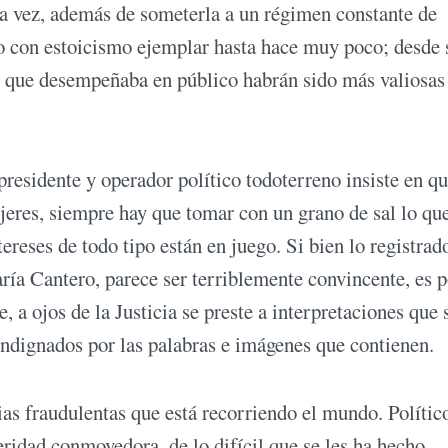
ra vez, además de someterla a un régimen constante de
to con estoicismo ejemplar hasta hace muy poco; desde 
pel que desempeñaba en público habrán sido más valiosas
residente y operador político todoterreno insiste en qu
jeres, siempre hay que tomar con un grano de sal lo qu
ereses de todo tipo están en juego. Si bien lo registrad
aría Cantero, parece ser terriblemente convincente, es p
 a ojos de la Justicia se preste a interpretaciones que 
indignados por las palabras e imágenes que contienen.
ias fraudulentas que está recorriendo el mundo. Polític
ceridad conmovedora, de lo difícil que se les ha hecho